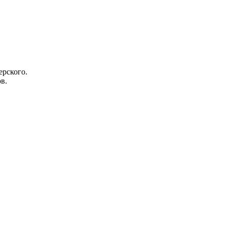
ерского.
в.