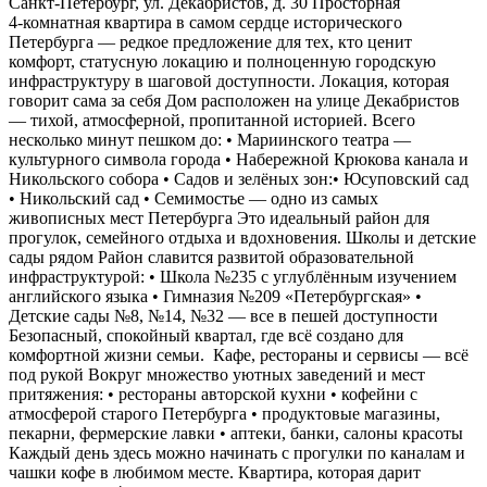
Санкт‑Петербург, ул. Декабристов, д. 30 Просторная
4‑комнатная квартира в самом сердце исторического
Петербурга — редкое предложение для тех, кто ценит
комфорт, статусную локацию и полноценную городскую
инфраструктуру в шаговой доступности. Локация, которая
говорит сама за себя Дом расположен на улице Декабристов
— тихой, атмосферной, пропитанной историей. Всего
несколько минут пешком до: • Мариинского театра —
культурного символа города • Набережной Крюкова канала и
Никольского собора • Садов и зелёных зон:• Юсуповский сад
• Никольский сад • Семимостье — одно из самых
живописных мест Петербурга Это идеальный район для
прогулок, семейного отдыха и вдохновения. Школы и детские
сады рядом Район славится развитой образовательной
инфраструктурой: • Школа №235 с углублённым изучением
английского языка • Гимназия №209 «Петербургская» •
Детские сады №8, №14, №32 — все в пешей доступности
Безопасный, спокойный квартал, где всё создано для
комфортной жизни семьи. ️ Кафе, рестораны и сервисы — всё
под рукой Вокруг множество уютных заведений и мест
притяжения: • рестораны авторской кухни • кофейни с
атмосферой старого Петербурга • продуктовые магазины,
пекарни, фермерские лавки • аптеки, банки, салоны красоты
Каждый день здесь можно начинать с прогулки по каналам и
чашки кофе в любимом месте. Квартира, которая дарит