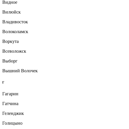
Видное
Вилюйск
Владивосток
Волоколамск
Воркута
Всеволожск
Выборг
Вышний Волочек
Г
Гагарин
Гатчина
Геленджик
Голицыно