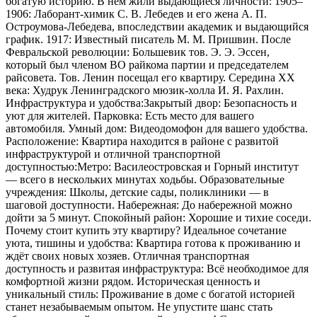
богатую историю. В нём жили выдающиеся личности: 1905–
1906: Лаборант-химик С. В. Лебедев и его жена А. П.
Остроумова-Лебедева, впоследствии академик и выдающийся
график. 1917: Известный писатель М. М. Пришвин. После
Февральской революции: Большевик тов. Э. Э. Эссен,
который был членом ВО райкома партии и председателем
райсовета. Тов. Ленин посещал его квартиру. Середина ХХ
века: Худрук Ленинградского мюзик-холла И. Я. Рахлин.
Инфраструктура и удобства:Закрытый двор: Безопасность и
уют для жителей. Парковка: Есть место для вашего
автомобиля. Умный дом: Видеодомофон для вашего удобства.
Расположение: Квартира находится в районе с развитой
инфраструктурой и отличной транспортной
доступностью:Метро: Василеостровская и Горный институт
— всего в нескольких минутах ходьбы. Образовательные
учреждения: Школы, детские сады, поликлиники — в
шаговой доступности. Набережная: До набережной можно
дойти за 5 минут. Спокойный район: Хорошие и тихие соседи.
Почему стоит купить эту квартиру? Идеальное сочетание
уюта, тишины и удобства: Квартира готова к проживанию и
ждёт своих новых хозяев. Отличная транспортная
доступность и развитая инфраструктура: Всё необходимое для
комфортной жизни рядом. Историческая ценность и
уникальный стиль: Проживание в доме с богатой историей
станет незабываемым опытом. Не упустите шанс стать