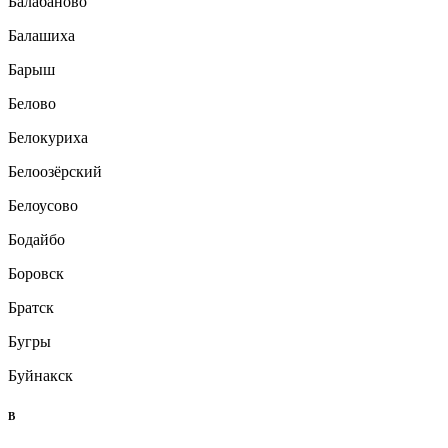
Балабаново
Балашиха
Барыш
Белово
Белокуриха
Белоозёрский
Белоусово
Бодайбо
Боровск
Братск
Бугры
Буйнакск
В