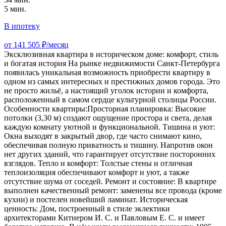
5 мин.
В ипотеку
от 141 505 ₽/месяц
Эксклюзивная квартира в историческом доме: комфорт, стиль
и богатая история На рынке недвижимости Санкт-Петербурга
появилась уникальная возможность приобрести квартиру в
одном из самых интересных и престижных домов города. Это
не просто жильё, а настоящий уголок истории и комфорта,
расположенный в самом сердце культурной столицы России.
Особенности квартиры:Просторная планировка: Высокие
потолки (3,30 м) создают ощущение простора и света, делая
каждую комнату уютной и функциональной. Тишина и уют:
Окна выходят в закрытый двор, где часто снимают кино,
обеспечивая полную приватность и тишину. Напротив окон
нет других зданий, что гарантирует отсутствие посторонних
взглядов. Тепло и комфорт: Толстые стены и отличная
теплоизоляция обеспечивают комфорт и уют, а также
отсутствие шума от соседей. Ремонт и состояние: В квартире
выполнен качественный ремонт: заменены все провода (кроме
кухни) и постелен новейший ламинат. Историческая
ценность: Дом, построенный в стиле эклектики
архитекторами Китнером И. С. и Павловым Е. С. и имеет