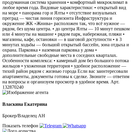
продуманная система хранения • комфортный микроклимат в
любое время года. Видовые характеристики: • открытый вид
на море • панорама гор и Ялты • отсутствие визуальных
преград — чистая линия горизонта Инфраструктура и
окружение ЖК «Жнива» расположен так, что всё нужное —
рядом, без шума центра. • до центра Ялты — 10 минут пешком
или 4 минуты на машине • рядом парк, набережная, пляжи •
магазины, кафе, остановки — в шаговой доступности • в 3
минутах ходьбы — большой открытый бассейн, зона отдыха и
охрана. Парковка • наземная парковка у дома •
дополнительные свободные места в соседних кварталах.
Особенности комплекса: • камерный дом без большого потока
жильцов • ухоженная территория • удобное расположение —
тихий район рядом с жизнью города Если вас заинтересовали
апартаменты, документы готовы к сделке. Звоните — ответим
на вопросы и организуем просмотр в удобное время. Арт.
132870240
Власкина Екатерина
Брокер/Владелец АН
Показать телефон