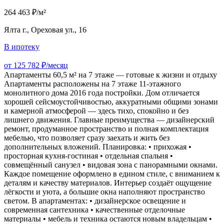
264 463 ₽/м²
Ялта г., Ореховая ул., 16
В ипотеку
от 125 782 ₽/месяц
Апартаменты 60,5 м² на 7 этаже — готовые к жизни и отдыху
Апартаменты расположены на 7 этаже 11‑этажного
монолитного дома 2016 года постройки. Дом отличается
хорошей сейсмоустойчивостью, аккуратными общими зонами
и камерной атмосферой — здесь тихо, спокойно и без
лишнего движения. Главные преимущества — дизайнерский
ремонт, продуманное пространство и полная комплектация
мебелью, что позволяет сразу заехать и жить без
дополнительных вложений. Планировка: • прихожая •
просторная кухня‑гостиная • отдельная спальня •
совмещённый санузел • видовая зона с панорамными окнами.
Каждое помещение оформлено в едином стиле, с вниманием к
деталям и качеству материалов. Интерьер создаёт ощущение
лёгкости и уюта, а большие окна наполняют пространство
светом. В апартаментах: • дизайнерское освещение и
современная сантехника • качественные отделочные
материалы • мебель и техника остаются новым владельцам •