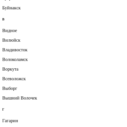
Буйнакск
В
Видное
Вилюйск
Владивосток
Волоколамск
Воркута
Всеволожск
Выборг
Вышний Волочек
Г
Гагарин