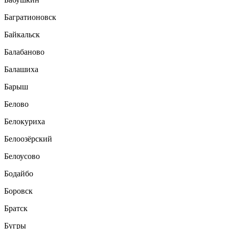
Багратионовск
Байкальск
Балабаново
Балашиха
Барыш
Белово
Белокуриха
Белоозёрский
Белоусово
Бодайбо
Боровск
Братск
Бугры