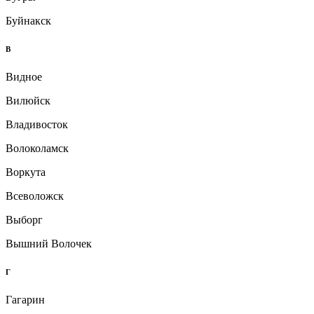
Буйнакск
В
Видное
Вилюйск
Владивосток
Волоколамск
Воркута
Всеволожск
Выборг
Вышний Волочек
Г
Гагарин