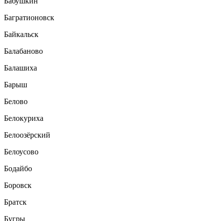
Бабушкин
Багратионовск
Байкальск
Балабаново
Балашиха
Барыш
Белово
Белокуриха
Белоозёрский
Белоусово
Бодайбо
Боровск
Братск
Бугры