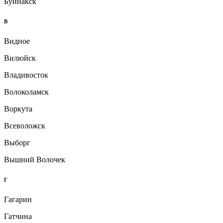
Буйнакск
В
Видное
Вилюйск
Владивосток
Волоколамск
Воркута
Всеволожск
Выборг
Вышний Волочек
Г
Гагарин
Гатчина