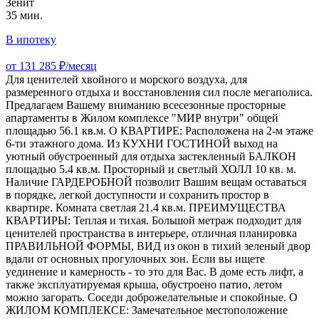
Зенит
35 мин.
В ипотеку
от 131 285 ₽/месяц
Для ценителей хвойного и морского воздуха, для
размеренного отдыха и восстановления сил после мегаполиса.
Предлагаем Вашему вниманию всесезонные просторные
апартаменты в Жилом комплексе "МИР внутри" общей
площадью 56.1 кв.м. О КВАРТИРЕ: Расположена на 2-м этаже
6-ти этажного дома. Из КУХНИ ГОСТИНОЙ выход на
уютный обустроенный для отдыха застекленный БАЛКОН
площадью 5.4 кв.м. Просторный и светлый ХОЛЛ 10 кв. м.
Наличие ГАРДЕРОБНОЙ позволит Вашим вещам оставаться
в порядке, легкой доступности и сохранить простор в
квартире. Комната светлая 21.4 кв.м. ПРЕИМУЩЕСТВА
КВАРТИРЫ: Теплая и тихая. Большой метраж подходит для
ценителей пространства в интерьере, отличная планировка
ПРАВИЛЬНОЙ ФОРМЫ, ВИД из окон в тихий зеленый двор
вдали от основных прогулочных зон. Если вы ищете
уединение и камерность - то это для Вас. В доме есть лифт, а
также эксплуатируемая крыша, обустроено патио, летом
можно загорать. Соседи доброжелательные и спокойные. О
ЖИЛОМ КОМПЛЕКСЕ: Замечательное местоположение