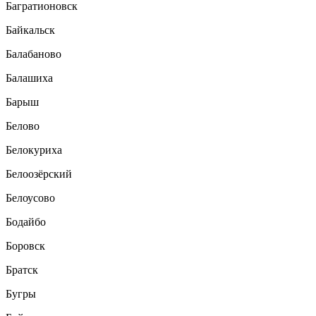
Багратионовск
Байкальск
Балабаново
Балашиха
Барыш
Белово
Белокуриха
Белоозёрский
Белоусово
Бодайбо
Боровск
Братск
Бугры