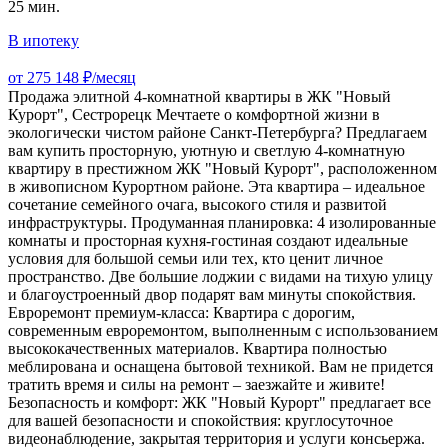
25 мин.
В ипотеку
от 275 148 ₽/месяц
Продажа элитной 4-комнатной квартиры в ЖК "Новый
Курорт", Сестрорецк Мечтаете о комфортной жизни в
экологически чистом районе Санкт-Петербурга? Предлагаем
вам купить просторную, уютную и светлую 4-комнатную
квартиру в престижном ЖК "Новый Курорт", расположенном
в живописном Курортном районе. Эта квартира – идеальное
сочетание семейного очага, высокого стиля и развитой
инфраструктуры. Продуманная планировка: 4 изолированные
комнаты и просторная кухня-гостиная создают идеальные
условия для большой семьи или тех, кто ценит личное
пространство. Две большие лоджии с видами на тихую улицу
и благоустроенный двор подарят вам минуты спокойствия.
Евроремонт премиум-класса: Квартира с дорогим,
современным евроремонтом, выполненным с использованием
высококачественных материалов. Квартира полностью
меблирована и оснащена бытовой техникой. Вам не придется
тратить время и силы на ремонт – заезжайте и живите!
Безопасность и комфорт: ЖК "Новый Курорт" предлагает все
для вашей безопасности и спокойствия: круглосуточное
видеонаблюдение, закрытая территория и услуги консьержа.