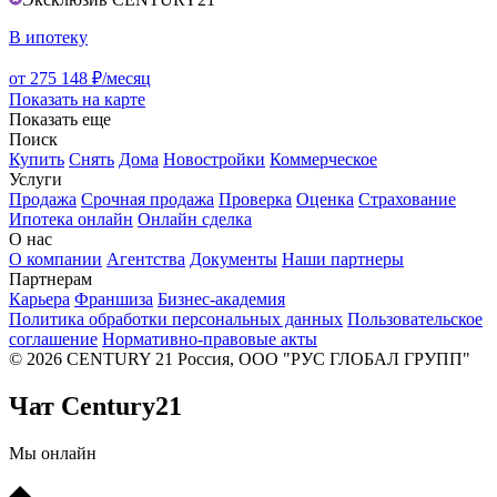
В ипотеку
от 275 148 ₽/месяц
Показать на карте
Показать еще
Поиск
Купить
Снять
Дома
Новостройки
Коммерческое
Услуги
Продажа
Срочная продажа
Проверка
Оценка
Страхование
Ипотека онлайн
Онлайн сделка
О нас
О компании
Агентства
Документы
Наши партнеры
Партнерам
Карьера
Франшиза
Бизнес-академия
Политика обработки персональных данных
Пользовательское
соглашение
Нормативно-правовые акты
© 2026 CENTURY 21 Россия, ООО "РУС ГЛОБАЛ ГРУПП"
Чат Century21
Мы онлайн