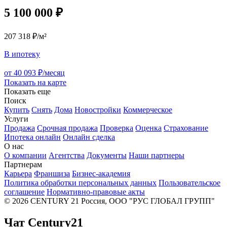
5 100 000 ₽
207 318 ₽/м²
В ипотеку
от 40 093 ₽/месяц
Показать на карте
Показать еще
Поиск
Купить
Снять
Дома
Новостройки
Коммерческое
Услуги
Продажа
Срочная продажа
Проверка
Оценка
Страхование
Ипотека онлайн
Онлайн сделка
О нас
О компании
Агентства
Документы
Наши партнеры
Партнерам
Карьера
Франшиза
Бизнес-академия
Политика обработки персональных данных
Пользовательское
соглашение
Нормативно-правовые акты
© 2026 CENTURY 21 Россия, ООО "РУС ГЛОБАЛ ГРУПП"
Чат Century21