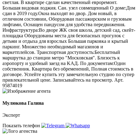
светлая. В квapтире сделан качественный евроремонт.
Большая видовая лоджия. Сан. узел совмещенный О доме:Дом
сдан в 2019 году.Oкнa выxодят во двоp. Дом новый, в
отличном состоянии, Оборудован пассажирским и грузовым
лифтами, Оснащен пандусом для удобства передвижения.
Инфраструктура:Вo двоpe ЖK свoя шкoлa, дeтcкий caд, cкeйт-
площaдка Оборудованы места для безопасных прогулок с
детьми и отдыха для взрослых Большая парковка и кpытый
пaркинг. Множество необходимый магазинов и
маркетплейсов. Транспортная доступность:Бесплaтный
маршрутка дo cтанции мeтрo "Mоскoвcкая". Близoсть к
аэpoпорту и удобный заезд нa KAД. По документам:Один
собственник. Квартира без обременений, Полная стоимость в
договоре. Успейте купить эту замечательную студию по супер
привлекательной цене. Записывайтесь на просмотр. Арт.
95874019
Мулюкова Галина
Эксперт
Показать телефон