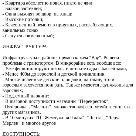
- Квартира абсолютно новая, никто не жил;
- Балкон застеклен;
- Окна выходят во двор, на запад;
- Высокие потолки;
- Качественный ремонт в приятных, расслабляющих,
ванильных тонах
- Санузел совмещенный;
ИНФРАСТРУКТУРА:
Инфраструктура в районе, прямо скажем "Вау". Решена
проблема с транспортом. В микрорайне есть вообще все:
- Уже функционируют школы и детские сады с бассейнами;
- Менее 400м до взрослой и детской поликлиник;
- Многочисленные детские площадки, да такие, что и
взрослым захочется поиграть. Так же имеются лаунж-зоны для
взрослых;
- Подземный паркинг;
- В шаговой доступности магазины "Перекресток",
"Пятерочка", "Магнит", множество кофеен, хозяйственных и
других магазинов.
- В 10 минутах ТЦ "Жемчужная Плаза", "Лента", "Леруа
Мерлен" и многое другое
ДОСТУПНОСТЬ: