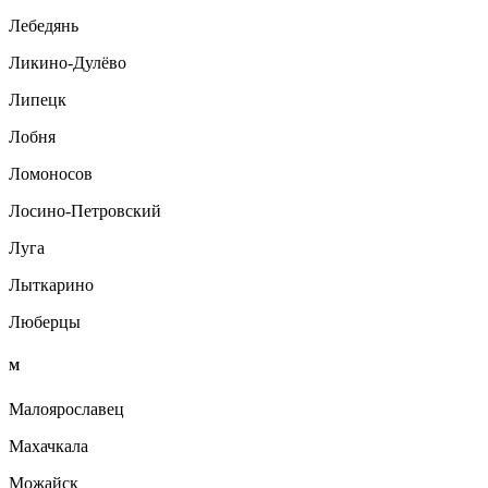
Лебедянь
Ликино-Дулёво
Липецк
Лобня
Ломоносов
Лосино-Петровский
Луга
Лыткарино
Люберцы
М
Малоярославец
Махачкала
Можайск