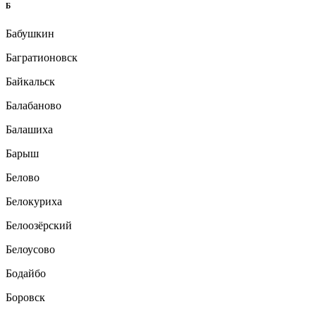
Б
Бабушкин
Багратионовск
Байкальск
Балабаново
Балашиха
Барыш
Белово
Белокуриха
Белоозёрский
Белоусово
Бодайбо
Боровск