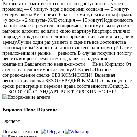
Развитая инфраструктура в шаговой доступности:- море и
променад — 6 минут- парк с вековыми соснами — 5 минут-
супермаркеты Виктория и Спар— 5 минут, магазины формата
«у дома» - 2 минуты- Ж/Д станция — 15 минутНедвижимость
на побережье стремительно дорожает, поэтому важно успеть
выгодно вложить деньги в свою квартиру.Квартира отлично
подойдет как для собственного проживания, так и для сдачи в
аренду.Лучше один раз увидеть и оценить все достоинства
этой квартиры! Звоните и записывайтесь на просмотр! Такие
предложения на рынке — редкость!В случае покупки помогу
решить вопрос с ремонтом под ключ от надежной
компании.Ваш агент по недвижимости — Инна Кирилюс.От
агентства недвижимости Сеntury21 Ехреrt:- Полное
сопровождение сделки БЕЗ КОМИССИИ!- Выездная
регистрация сделки БЕЗ ОЧЕРЕДЕЙ В МФЦ.- Сокращенные
сроки регистрации перехода права собственности.Сеntury21
— ЗОЛОТОЙ СТАНДАРТ РИЕЛТОРСКИХ УСЛУГ!
Кирилюс Инна Юрьевна
Эксперт
Показать телефон