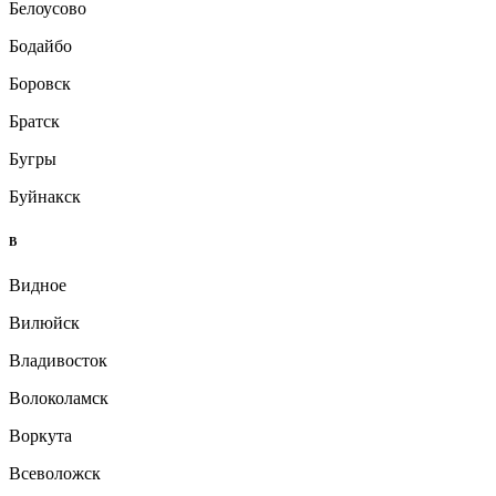
Белоусово
Бодайбо
Боровск
Братск
Бугры
Буйнакск
В
Видное
Вилюйск
Владивосток
Волоколамск
Воркута
Всеволожск