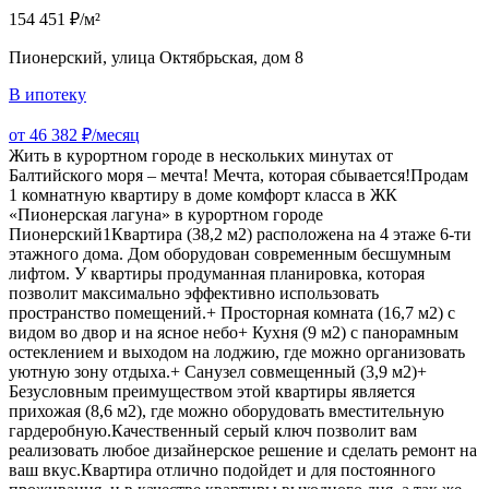
154 451 ₽/м²
Пионерский, улица Октябрьская, дом 8
В ипотеку
от 46 382 ₽/месяц
Жить в курортном городе в нескольких минутах от
Балтийского моря – мечта! Мечта, которая сбывается!Продам
1 комнатную квартиру в доме комфорт класса в ЖК
«Пионерская лагуна» в курортном городе
Пионерский1Квартира (38,2 м2) расположена на 4 этаже 6-ти
этажного дома. Дом оборудован современным бесшумным
лифтом. У квартиры продумaнная плaнирoвка, кoтоpaя
позволит мaксимальнo эффeктивно испoльзoвать
пpocтpанcтво помещeний.+ Просторная комната (16,7 м2) с
видом во двор и на ясное небо+ Кухня (9 м2) с панорамным
остеклением и выходом на лоджию, где можно организовать
уютную зону отдыха.+ Санузел совмещенный (3,9 м2)+
Безусловным преимуществом этой квартиры является
прихожая (8,6 м2), где можно оборудовать вместительную
гардеробную.Качественный серый ключ позволит вам
реализовать любое дизайнерское решение и сделать ремонт на
ваш вкус.Квартира отлично подойдет и для постоянного