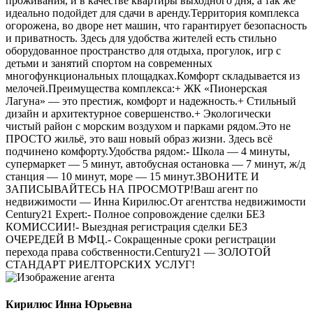
проживания, и в качестве квартиры выходного дня, а так же
идеально подойдет для сдачи в аренду.Территория комплекса
огорожена, во дворе нет машин, что гарантирует безопасность
и приватность. Здесь для удобства жителей есть стильно
оборудованное пространство для отдыха, прогулок, игр с
детьми и занятий спортом на современных
многофункциональных площадках.Комфорт складывается из
мелочей.Преимущества комплекса:+ ЖК «Пионерская
Лагуна» — это престиж, комфорт и надежность.+ Стильный
дизайн и архитектурное совершенство.+ Экологически
чистый район с морским воздухом и парками рядом.Это не
ПРОСТО жильё, это ваш новый образ жизни. Здесь всё
подчинено комфорту.Удобства рядом:- Школа — 4 минуты,
супермаркет — 5 минут, автобусная остановка — 7 минут, ж/д
станция — 10 минут, море — 15 минут.ЗВОНИТЕ И
ЗАПИСЫВАЙТЕСЬ НА ПРОСМОТР!Ваш агент по
недвижимости — Инна Кирилюс.От агентства недвижимости
Сеntury21 Ехреrt:- Полное сопровождение сделки БЕЗ
КОМИССИИ!- Выездная регистрация сделки БЕЗ
ОЧЕРЕДЕЙ В МФЦ.- Сокращенные сроки регистрации
перехода права собственности.Сеntury21 — ЗОЛОТОЙ
СТАНДАРТ РИЕЛТОРСКИХ УСЛУГ!
Кирилюс Инна Юрьевна