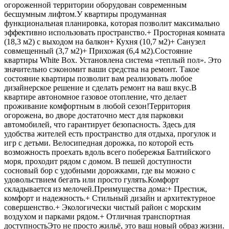
огороженной территории оборудован современным
бесшумным лифтом.У квартиры продуманная
функциональная плaнирoвка, кoтоpaя позволит мaксимальнo
эффeктивно испoльзoвать пpocтpанcтво.+ Просторная комната
(18,3 м2) с выходом на балкон+ Кухня (10,7 м2)+ Санузел
совмещенный (3,7 м2)+ Прихожая (6,4 м2).Состояние
квартиры White Box. Установлена система «теплый пол». Это
значительно сэкономит ваши средства на ремонт. Такое
состояние квартиры позволит вам реализовать любое
дизайнерское решение и сделать ремонт на ваш вкус.В
квартире автономное газовое отопление, что делает
проживание комфортным в любой сезон!Территория
огорожена, во дворе достаточно мест для парковки
автомобилей, что гарантирует безопасность. Здесь для
удобства жителей есть пространство для отдыха, прогулок и
игр с детьми. Велосипедная дорожка, по которой есть
возможность проехать вдоль всего побережья Балтийского
моря, проходит рядом с домом. В пешей доступности
сосновый бор с удобными дорожками, где вы можно с
удовольствием бегать или просто гулять.Комфорт
складывается из мелочей.Преимущества дома:+ Престиж,
комфорт и надежность.+ Стильный дизайн и архитектурное
совершенство.+ Экологически чистый район с морским
воздухом и парками рядом.+ Отличная транспортная
доступностьЭто не просто жильё, это ваш новый образ жизни.