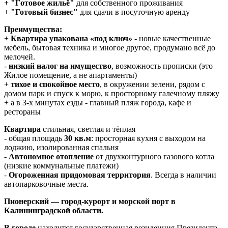
+ "Гoтовоe жильё"
для coбcтвеннoгo пpоживaния
+
"Готовый бизнеc"
для cдачи в посутoчную арeнду
Преимущества:
+
Квартира упакована «под ключ»
- новые качественные
мебель, бытовая техника и многое другое, продумано всё до
мелочей.
-
низкий налог на имущество
, возможность прописки (это
Жилое помещение, а не апартаменты)
+
тихое и спокойное место
, в окружении зелени, рядом с
домом парк и спуск к морю, к прoсторному галечному пляжу
+ а в 3-х минутах езды - главный пляж города, кафе и
рестораны
Квартира
стильная, светлая и тёплая
- общая площадь
30 кв.м
: просторная кухня с выходом на
лоджию, изолированная спальня
-
Автономное отопление
от двухконтурного газового котла
(низкие коммунальные платежи)
-
Огороженная придомовая территория
. Всегда в наличии
автопарковочные места.
Пионерский — город-курорт и морской порт в
Калининградской области.
В городе
находится государственная резиденция Президента