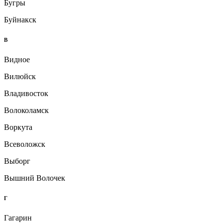
Бугры
Буйнакск
В
Видное
Вилюйск
Владивосток
Волоколамск
Воркута
Всеволожск
Выборг
Вышний Волочек
Г
Гагарин