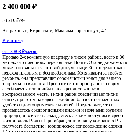
2 400 000 ₽
53 216 ₽/м²
Астрахань г., Кировский, Максима Горького ул., 47
В ипотеку
от 18 868 ₽/месяц
Продаю 2-х комнатную квартиру в тихом районе, всего в 30
метрах от спокойных берегов реки Волги. Эта недвижимость
может похвастаться готовой документацией, что делает ваш
переход плавным и беспроблемным. Хотя квартира требует
ремонта, она представляет собой чистый холст для вашего
творческого видения. Превратите это пространство в дом
своей мечты или прибыльное арендное жилье в
востребованном месте. Тихий район обеспечивает тихий
отдых, при этом находясь в удобной близости от местных
удобств и достопримечательностей. Представьте, что вы
просыпаетесь с живописными видами и нежными звуками
природы, и все это наслаждаетесь легким доступом к яркой
жизни вдоль Волги. При обращении в нашу компанию Вы
получаете бесплатно: ️ юридическое сопровождение сделки; ️
12-ти этапную юридическую проверку недвижимости; ️