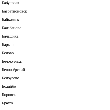
Бабушкин
Багратионовск
Байкальск
Балабаново
Балашиха
Барыш
Белово
Белокуриха
Белоозёрский
Белоусово
Бодайбо
Боровск
Братск