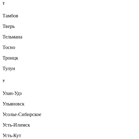
Т
Тамбов
Тверь
Тельмана
Тосно
Троицк
Тулун
У
Улан-Удэ
Ульяновск
Усолье-Сибирское
Усть-Илимск
Усть-Кут