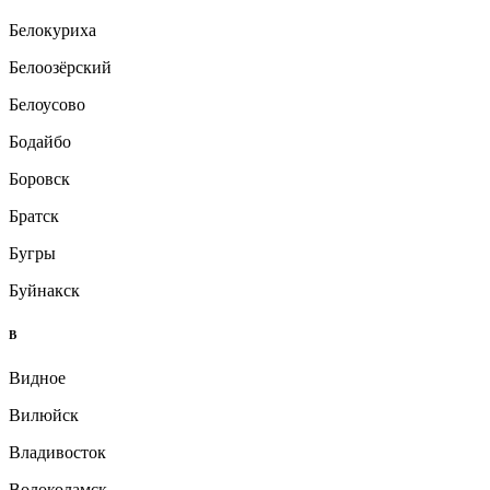
Белокуриха
Белоозёрский
Белоусово
Бодайбо
Боровск
Братск
Бугры
Буйнакск
В
Видное
Вилюйск
Владивосток
Волоколамск