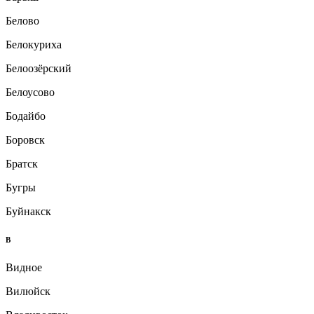
Белово
Белокуриха
Белоозёрский
Белоусово
Бодайбо
Боровск
Братск
Бугры
Буйнакск
В
Видное
Вилюйск