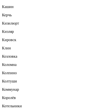
Кашин
Керчь
Кизилюрт
Кизляр
Кировск
Клин
Козловка
Коломна
Колпино
Колтуши
Коммунар
Королёв
Котельники