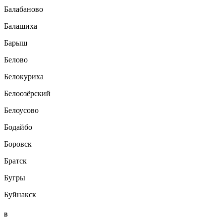
Балабаново
Балашиха
Барыш
Белово
Белокуриха
Белоозёрский
Белоусово
Бодайбо
Боровск
Братск
Бугры
Буйнакск
В