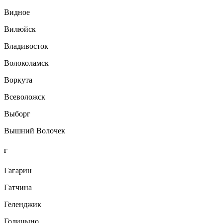
Видное
Вилюйск
Владивосток
Волоколамск
Воркута
Всеволожск
Выборг
Вышний Волочек
Г
Гагарин
Гатчина
Геленджик
Голицыно