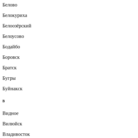
Белово
Белокуриха
Белоозёрский
Белоусово
Бодайбо
Боровск
Братск
Бугры
Буйнакск
В
Видное
Вилюйск
Владивосток