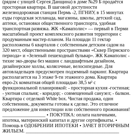
(рядом с улицей Сергея Данщина) в доме №29 Б продаётся
просторная квартира. В шаговой доступности
железнодорожная станция Пермь -2, ПГНИУ, в 15 минутах
езды городская эспланада, магазины, школы, детский сад,
аптеки, остановки общественного транспорта, удобная
транспортная развязка. ЖК «Камаполис» — первый в Перми
масштабный проект комплексного развития территории с
продуманным мастер-планом. На площади 11 гектар
расположены 6 кварталов с собственным детским садом на
320 мест, общественными пространствами «Сквер Пермского
периода» и «Зеленый пешеходный бульвар». ЖК Камаполис -
тихие эко-дворы без машин с ландшафтным дизайном,
дизайнерские холлы, колясочные, велосипедные. Для
автовладельцев предусмотрен подземный паркинг. Квартира
располагается на 3 этаже 9-ти этажного дома. Квартира
евро-2х комнатная общей площадью 38,5 м² с
функциональной планировкой: - просторная кухня -гостиная;
- уютная спальня; - коридор; - совмещенный санузел; - балкон.
Квартира с отделкой White box. Чистая продажа, один
собственник, документы готовы к сделке. Это отличное
предложение для инвестиции или собственного проживания!
__________________ • ПОКУПКА: оплата наличными,
ипотека, материнский капитал и другие сертификаты. •
Помощь в ОДОБРЕНИИ ИПОТЕКИ • ЗАЧЕТ ВТОРИЧНЫМ
ЖИЛЬЕМ. _______________________________________