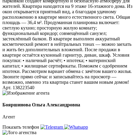
парковкой создают комфортную и безопасную атмосферу для
жителей. Квартира находится на 9 этаже 16-этажного дома. Из
окон открывается приятный вид, а благодаря удачному
расположению в квартире много естественного света. Общая
площадь — 36,4 м². Продуманная планировка включает:
светлую кухню; просторную жилую комнату;
функциональный коридор; совмещённый санузел;
застеклённый балкон. В квартире выполнен аккуратный
косметический ремонт в нейтральных тонах — можно заехать
и жить без дополнительных вложений. После продажи в
квартире остаётся кухонный гарнитур, диван, шкаф. Условия
покупки: • наличный расчёт; • ипотека; • материнский
капитал; • жилищные сертификаты. Поможем с одобрением
ипотеки. Рассмотрим вариант обмена с зачётом вашего жилья.
Звоните прямо сейчас и записывайтесь на просмотр —
возможно, именно эта квартира станет вашим новым домом!
Арт. 138223540
Бояршинова Ольга Александровна
Агент
Показать телефон