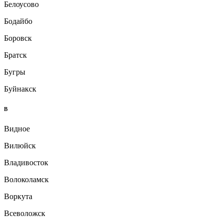
Белоусово
Бодайбо
Боровск
Братск
Бугры
Буйнакск
В
Видное
Вилюйск
Владивосток
Волоколамск
Воркута
Всеволожск