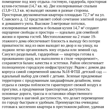
помещение под зону отдыха- гостевую, гардероба, просторная
кухня-гостиная (14,7 кв. м). Две изолированные спальни
(13,8+13,3 кв. м) выходят окнами в разные стороны.
Просторная двухкомнатная квартира площадью 72,7 м² на ул.
Славского д. 12 представляет собой сочетание элитной подачи
и домашнего уюта. Высокие 3-метровые потолки,
изолированные комнаты и большая кухня 14,7 м² создают
ощущение свободы и простора — идеально для семейной
жизни и приема гостей. Местоположение на 2 этаже 19-
этажного дома обеспечивает близость к выходу без потери
приватности: вид из окон выходит во двор и на улицу, на
лоджии легко организовать зону отдыха или зимний сад.
Санузел раздельный, гардеробная — квартира готова к
проживанию сразу, все выполнено в стиле «евроремонт»,
сохраняется баланс качества и эстетики. Район обеспечивает
полноценную городскую инфраструктуру: Рядом с домом два
корпуса самой современной школы №18 ФТШ ,детский сад —
идеальный выбор для семей с детьми. Зеленые придомовые
территории с продуманным ландшафтным дизайном, зоны
отдыха и скверы поблизости гарантируют свежий воздух и
прогулки, а продуманная транспортная доступность:
основные дороги, трассы и остановки общественного
транспорта в шаговой доступности, что делает перемещение
по городу быстрым и удобным. Преимущества очевидны:
готовая к заселению квартира в престижном районе, удачная