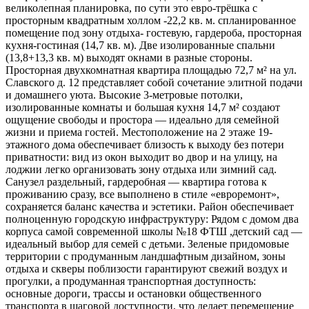
великолепная планировка, по сути это евро-трёшка с
просторным квадратным холлом -22,2 кв. м. спланированное
помещение под зону отдыха- гостевую, гардероба, просторная
кухня-гостиная (14,7 кв. м). Две изолированные спальни
(13,8+13,3 кв. м) выходят окнами в разные стороны.
Просторная двухкомнатная квартира площадью 72,7 м² на ул.
Славского д. 12 представляет собой сочетание элитной подачи
и домашнего уюта. Высокие 3-метровые потолки,
изолированные комнаты и большая кухня 14,7 м² создают
ощущение свободы и простора — идеально для семейной
жизни и приема гостей. Местоположение на 2 этаже 19-
этажного дома обеспечивает близость к выходу без потери
приватности: вид из окон выходит во двор и на улицу, на
лоджии легко организовать зону отдыха или зимний сад.
Санузел раздельный, гардеробная — квартира готова к
проживанию сразу, все выполнено в стиле «евроремонт»,
сохраняется баланс качества и эстетики. Район обеспечивает
полноценную городскую инфраструктуру: Рядом с домом два
корпуса самой современной школы №18 ФТШ ,детский сад —
идеальный выбор для семей с детьми. Зеленые придомовые
территории с продуманным ландшафтным дизайном, зоны
отдыха и скверы поблизости гарантируют свежий воздух и
прогулки, а продуманная транспортная доступность:
основные дороги, трассы и остановки общественного
транспорта в шаговой доступности, что делает перемещение