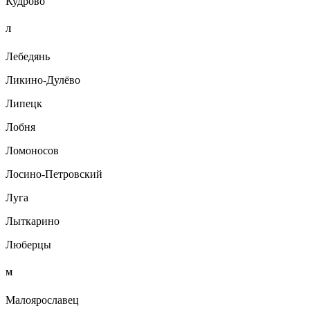
Кудрово
Л
Лебедянь
Ликино-Дулёво
Липецк
Лобня
Ломоносов
Лосино-Петровский
Луга
Лыткарино
Люберцы
М
Малоярославец