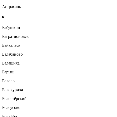
Астрахань
Б
Бабушкин
Багратионовск
Байкальск
Балабаново
Балашиха
Барыш
Белово
Белокуриха
Белоозёрский
Белоусово
Бодайбо