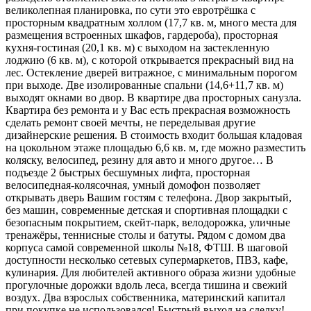
великолепная планировка, по сути это евротрёшка с
просторным квадратным холлом (17,7 кв. м, много места для
размещения встроенных шкафов, гардероба), просторная
кухня-гостиная (20,1 кв. м) с выходом на застекленную
лоджию (6 кв. м), с которой открывается прекрасный вид на
лес. Остекление дверей витражное, с минимальным порогом
при выходе. Две изолированные спальни (14,6+11,7 кв. м)
выходят окнами во двор. В квартире два просторных санузла.
Квартира без ремонта и у Вас есть прекрасная возможность
сделать ремонт своей мечты, не переделывая другие
дизайнерские решения. В стоимость входит большая кладовая
на цокольном этаже площадью 6,6 кв. м, где можно разместить
коляску, велосипед, резину для авто и много другое… В
подъезде 2 быстрых бесшумных лифта, просторная
велосипедная-колясочная, умный домофон позволяет
открывать дверь Вашим гостям с телефона. Двор закрытый,
без машин, современные детская и спортивная площадки с
безопасным покрытием, скейт-парк, велодорожка, уличные
тренажёры, теннисные столы и батуты. Рядом с домом два
корпуса самой современной школы №18, ФТШ. В шаговой
доступности несколько сетевых супермаркетов, ПВЗ, кафе,
кулинария. Для любителей активного образа жизни удобные
прогулочные дорожки вдоль леса, всегда тишина и свежий
воздух. Два взрослых собственника, материнский капитал
при покупке не использовался! Быстрый выход на сделку!