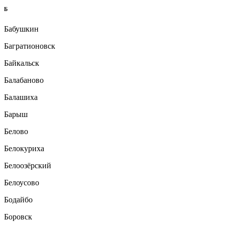
Б
Бабушкин
Багратионовск
Байкальск
Балабаново
Балашиха
Барыш
Белово
Белокуриха
Белоозёрский
Белоусово
Бодайбо
Боровск