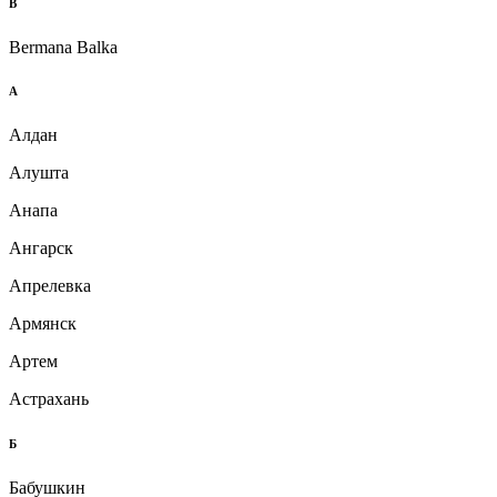
B
Bermana Balka
А
Алдан
Алушта
Анапа
Ангарск
Апрелевка
Армянск
Артем
Астрахань
Б
Бабушкин