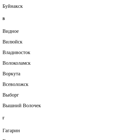
Буйнакск
В
Видное
Вилюйск
Владивосток
Волоколамск
Воркута
Всеволожск
Выборг
Вышний Волочек
Г
Гагарин