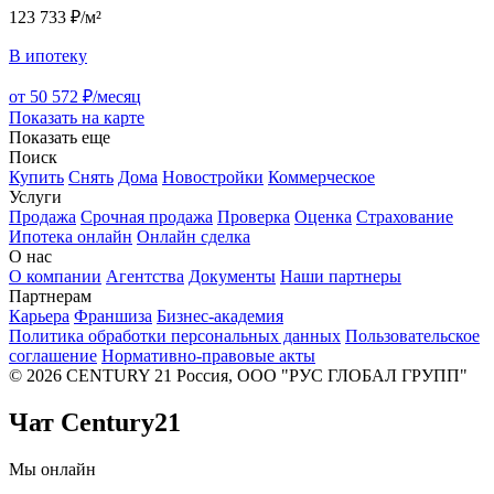
123 733 ₽/м²
В ипотеку
от 50 572 ₽/месяц
Показать на карте
Показать еще
Поиск
Купить
Снять
Дома
Новостройки
Коммерческое
Услуги
Продажа
Срочная продажа
Проверка
Оценка
Страхование
Ипотека онлайн
Онлайн сделка
О нас
О компании
Агентства
Документы
Наши партнеры
Партнерам
Карьера
Франшиза
Бизнес-академия
Политика обработки персональных данных
Пользовательское
соглашение
Нормативно-правовые акты
© 2026 CENTURY 21 Россия, ООО "РУС ГЛОБАЛ ГРУПП"
Чат Century21
Мы онлайн