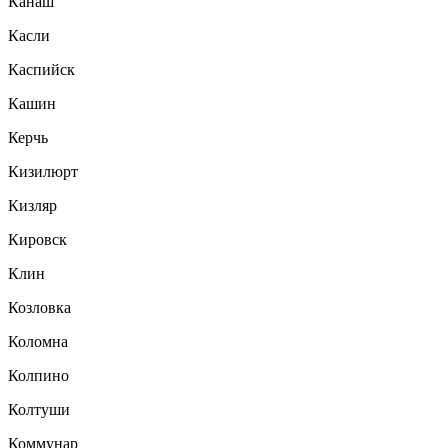
Канаш
Касли
Каспийск
Кашин
Керчь
Кизилюрт
Кизляр
Кировск
Клин
Козловка
Коломна
Колпино
Колтуши
Коммунар