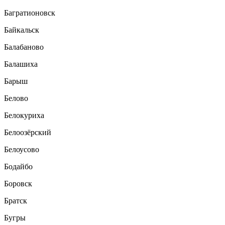
Багратионовск
Байкальск
Балабаново
Балашиха
Барыш
Белово
Белокуриха
Белоозёрский
Белоусово
Бодайбо
Боровск
Братск
Бугры