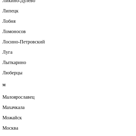
Ликино-Дулёво
Липецк
Лобня
Ломоносов
Лосино-Петровский
Луга
Лыткарино
Люберцы
М
Малоярославец
Махачкала
Можайск
Москва