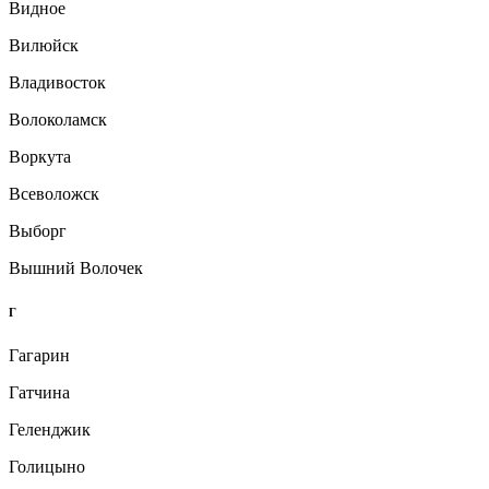
Видное
Вилюйск
Владивосток
Волоколамск
Воркута
Всеволожск
Выборг
Вышний Волочек
Г
Гагарин
Гатчина
Геленджик
Голицыно