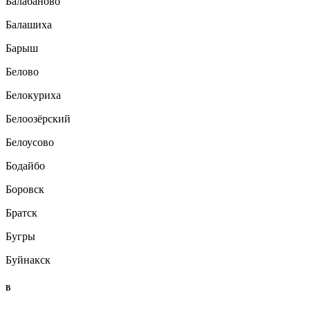
Балабаново
Балашиха
Барыш
Белово
Белокуриха
Белоозёрский
Белоусово
Бодайбо
Боровск
Братск
Бугры
Буйнакск
В