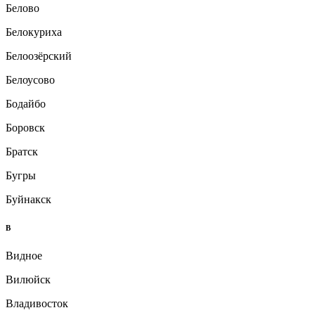
Белово
Белокуриха
Белоозёрский
Белоусово
Бодайбо
Боровск
Братск
Бугры
Буйнакск
В
Видное
Вилюйск
Владивосток