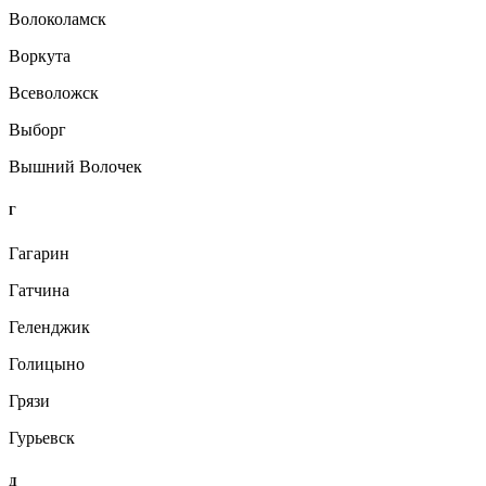
Волоколамск
Воркута
Всеволожск
Выборг
Вышний Волочек
Г
Гагарин
Гатчина
Геленджик
Голицыно
Грязи
Гурьевск
Д