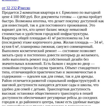
от 32 232 ₽/месяц
Продается 2‑комнатная квартира в г. Ермолино по выгодной
цене 4 100 000 руб. Все документы готовы — сделка пройдет
быстро. Возможна ипотека, что делает покупку доступной как
для инвестиций, так и для постоянного проживания. Это
вариант для тех, кто ценит баланс между невысокой
стоимостью и удобством городской инфраструктуры.
Квартира общей площадью 41 м² расположена на 3-м
(последнем) этаже кирпичного дома. Жилая площадь — 34 м²,
кухня 6 м², планировка смежная, санузел совмещенный.
Выполнен косметический ремонт — состояние позволяет
заехать сразу и постепенно довести интерьер до желаемого,
либо выполнить ремонт под собственный дизайн без
значительных вложений. Есть балкон с видом во двор —
спокойная сторона без шума транзита. Объект стандартного
типа, отличающийся практичностью и экономичностью в
содержании — идеален как для семьи, так и для аренды.
Район отличается развитой социальной инфраструктурой: в
шаговой доступности находятся детские сады и школы, что
удобно для семей с детьми. Транспортная доступность
высокая: остановки общественного транспорта в пешей
доступности обеспечивают регулярные рейсы до соседних
городов и до районного центра, также есть удобные выезды