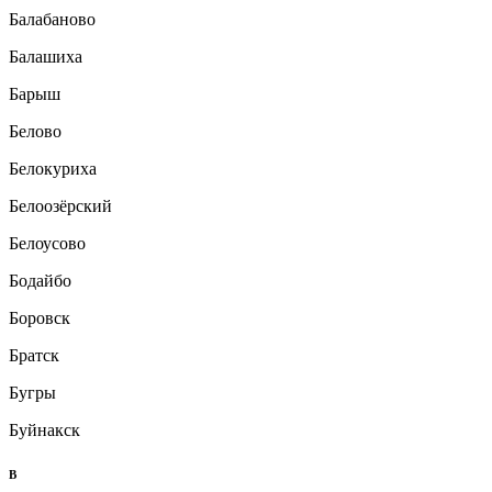
Балабаново
Балашиха
Барыш
Белово
Белокуриха
Белоозёрский
Белоусово
Бодайбо
Боровск
Братск
Бугры
Буйнакск
В