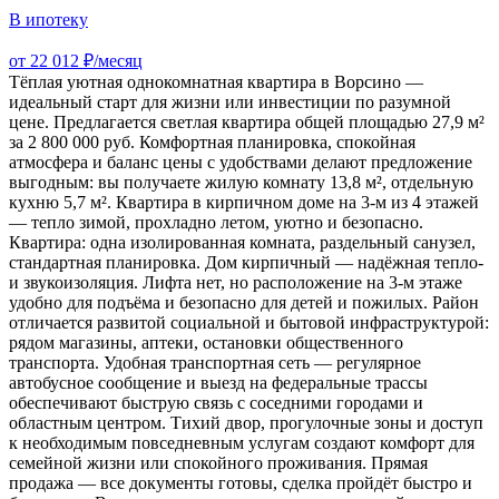
В ипотеку
от 22 012 ₽/месяц
Тёплая уютная однокомнатная квартира в Ворсино —
идеальный старт для жизни или инвестиции по разумной
цене. Предлагается светлая квартира общей площадью 27,9 м²
за 2 800 000 руб. Комфортная планировка, спокойная
атмосфера и баланс цены с удобствами делают предложение
выгодным: вы получаете жилую комнату 13,8 м², отдельную
кухню 5,7 м². Квартира в кирпичном доме на 3-м из 4 этажей
— тепло зимой, прохладно летом, уютно и безопасно.
Квартира: одна изолированная комната, раздельный санузел,
стандартная планировка. Дом кирпичный — надёжная тепло-
и звукоизоляция. Лифта нет, но расположение на 3-м этаже
удобно для подъёма и безопасно для детей и пожилых. Район
отличается развитой социальной и бытовой инфраструктурой:
рядом магазины, аптеки, остановки общественного
транспорта. Удобная транспортная сеть — регулярное
автобусное сообщение и выезд на федеральные трассы
обеспечивают быструю связь с соседними городами и
областным центром. Тихий двор, прогулочные зоны и доступ
к необходимым повседневным услугам создают комфорт для
семейной жизни или спокойного проживания. Прямая
продажа — все документы готовы, сделка пройдёт быстро и