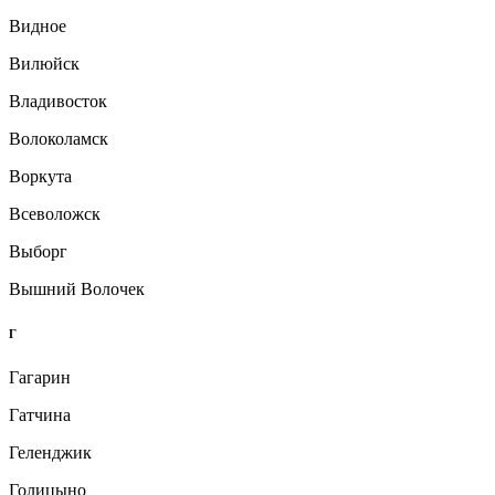
Видное
Вилюйск
Владивосток
Волоколамск
Воркута
Всеволожск
Выборг
Вышний Волочек
Г
Гагарин
Гатчина
Геленджик
Голицыно