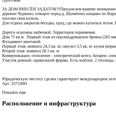
Грунтовая
ЗА ДОМ ВНЕСЁН ЗАДАТОК!!!Предлагаем вашему вниманию уютн
деревни Чуркино, поворот перед д. Шумятино направо по Варша
поселке своя купель.
Для отдыха закрытая беседка, пруд, где можно купаться летом.
Дороги осыпаны щебенкой. Территория охраняемая.
Дом 75 кв.м . Первый этаж из оцилиндрованное бревна (265 мм
Фундамент винтовой.
Первый этаж: комната 24,3 кв. м; санузел 3,5 кв. м: кухня (веран
Второй этаж: комната 28.1 кв. м
Коммуникации: отопление - электрический котел, батареи; элект
Участок ровный, правильной формы. Есть хозблок. 2 теплицы, 
Юридическую чистоту сделки гарантирует международное аген
Арт. 33753081
Показать еще
Расположение и инфраструктура