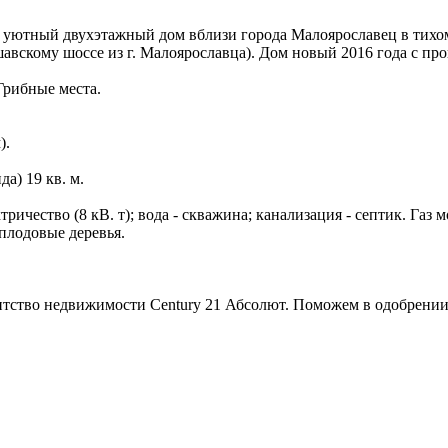
ый двухэтажный дом вблизи города Малоярославец в тихом п
вскому шоссе из г. Малоярославца). Дом новый 2016 года с проп
 Грибные места.
).
да) 19 кв. м.
ричество (8 кВ. т); вода - скважина; канализация - септик. Газ 
плодовые деревья.
тство недвижимости Century 21 Абсолют. Поможем в одобрении