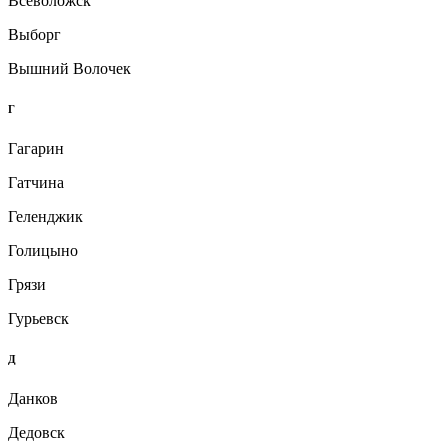
Всеволожск
Выборг
Вышний Волочек
Г
Гагарин
Гатчина
Геленджик
Голицыно
Грязи
Гурьевск
Д
Данков
Дедовск