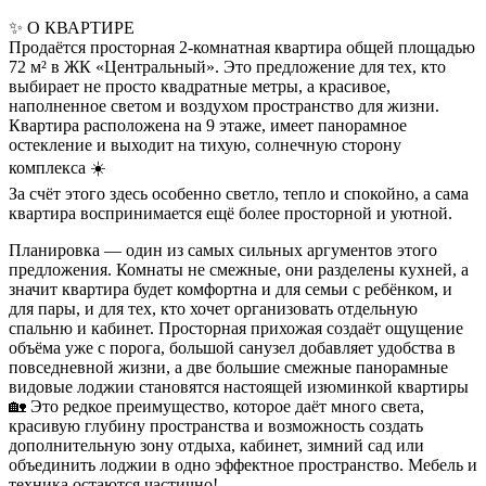
✨ О КВАРТИРЕ
Продаётся просторная 2-комнатная квартира общей площадью
72 м² в ЖК «Центральный». Это предложение для тех, кто
выбирает не просто квадратные метры, а красивое,
наполненное светом и воздухом пространство для жизни.
Квартира расположена на 9 этаже, имеет панорамное
остекление и выходит на тихую, солнечную сторону
комплекса ☀️
За счёт этого здесь особенно светло, тепло и спокойно, а сама
квартира воспринимается ещё более просторной и уютной.
Планировка — один из самых сильных аргументов этого
предложения. Комнаты не смежные, они разделены кухней, а
значит квартира будет комфортна и для семьи с ребёнком, и
для пары, и для тех, кто хочет организовать отдельную
спальню и кабинет. Просторная прихожая создаёт ощущение
объёма уже с порога, большой санузел добавляет удобства в
повседневной жизни, а две большие смежные панорамные
видовые лоджии становятся настоящей изюминкой квартиры
🏡 Это редкое преимущество, которое даёт много света,
красивую глубину пространства и возможность создать
дополнительную зону отдыха, кабинет, зимний сад или
объединить лоджии в одно эффектное пространство. Мебель и
техника остаются частично!