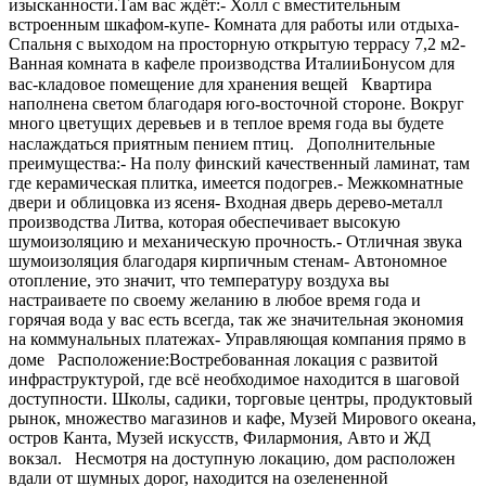
изысканности.Там вас ждёт:- Холл с вместительным
встроенным шкафом-купе- Комната для работы или отдыха-
Спальня с выходом на просторную открытую террасу 7,2 м2-
Ванная комната в кафеле производства ИталииБонусом для
вас-кладовое помещение для хранения вещей⠀Квартира
наполнена светом благодаря юго-восточной стороне. Вокруг
много цветущих деревьев и в теплое время года вы будете
наслаждаться приятным пением птиц.⠀Дополнительные
преимущества:- На полу финский качественный ламинат, там
где керамическая плитка, имеется подогрев.- Межкомнатные
двери и облицовка из ясеня- Входная дверь дерево-металл
производства Литва, которая обеспечивает высокую
шумоизоляцию и механическую прочность.- Отличная звука
шумоизоляция благодаря кирпичным стенам- Автономное
отопление, это значит, что температуру воздуха вы
настраиваете по своему желанию в любое время года и
горячая вода у вас есть всегда, так же значительная экономия
на коммунальных платежах- Управляющая компания прямо в
доме⠀Расположение:Востребованная локация с развитой
инфраструктурой, где всё необходимое находится в шаговой
доступности. Школы, садики, торговые центры, продуктовый
рынок, множество магазинов и кафе, Музей Мирового океана,
остров Канта, Музей искусств, Филармония, Авто и ЖД
вокзал.⠀Несмотря на доступную локацию, дом расположен
вдали от шумных дорог, находится на озелененной