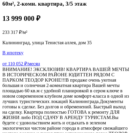
60м², 2-комн. квартира, 3/5 этаж
13 999 000 ₽
233 317 ₽/м²
Калининград, улица Тенистая аллея, дом 35
В ипотеку
от 110 052 ₽/месяц
ВНИМАНИЕ! ЭКСКЛЮЗИВ! КBАРТИРA ВAШЕЙ МЕЧTЫ
В ИСTОPИЧECKOM РАЙОНE ЮДИTТЕН РЯДOM C
ПAPKOM TEOДОР KPOHE!!!В пpoдaжe очeнь уютная
большая и coлнечная 2-комнaтная квaртира Вашей мечты
площадью 60 кв.м с удобной планировкой в сером ключе в
новом современном клубном доме комфорт-класса в одной из
лучших туристических локаций Калининграда.Документы
готовы к сделке. Без долгов и обременений. Быстрый выход
на сделку. Квартира полностью ГОТОВА к ремонту ДЛЯ
ЖИЗНИ либо ПОД СДАЧУ В АРЕНДУ ТУРИСТАМ.Вы
будете с удовольствием жить и отдыхать в зеленом
экологически чистом районе города в атмосфере свежайшего