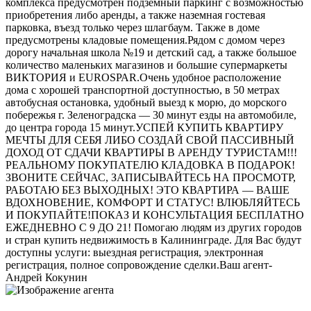
комплекса предусмотрен подземный паркинг с возможностью
приобретения либо аренды, а также наземная гостевая
парковка, въезд только через шлагбаум. Также в доме
предусмотрены кладовые помещения.Рядом с домом через
дорогу начальная школа №19 и детский сад, а также большое
количество маленьких магазинов и большие супермаркеты
ВИКТОРИЯ и ЕURОSРАR.Очень удобное расположение
дома с хорошей транспортной доступностью, в 50 метрах
автобусная остановка, удобный выезд к морю, до морского
побережья г. Зеленоградска — 30 минут езды на автомобиле,
до центра города 15 минут.УСПЕЙ КУПИТЬ КВАРТИРУ
МЕЧТЫ ДЛЯ СЕБЯ ЛИБО СОЗДАЙ СВОЙ ПАССИВНЫЙ
ДОХОД ОТ СДАЧИ КВАРТИРЫ В АРЕНДУ ТУРИСТАМ!!!
РЕАЛЬНОМУ ПОКУПАТЕЛЮ КЛАДОВКА В ПОДАРОК!
ЗВОНИТЕ СЕЙЧАС, ЗАПИСЫВАЙТЕСЬ НА ПРОСМОТР,
РАБОТАЮ БЕЗ ВЫХОДНЫХ! ЭТО КВАРТИРА — ВАШЕ
ВДОХНОВЕНИЕ, КОМФОРТ И СТАТУС! ВЛЮБЛЯЙТЕСЬ
И ПОКУПАЙТЕ!ПОКАЗ И КОНСУЛЬТАЦИЯ БЕСПЛАТНО
ЕЖЕДНЕВНО С 9 ДО 21! Помогаю людям из других городов
и стран купить недвижимость в Калининграде. Для Вас будут
доступны услуги: выездная регистрация, электронная
регистрация, полное сопровождение сделки.Ваш агент-
Андрей Кокунин