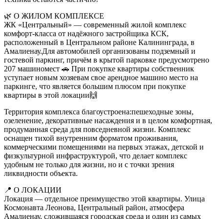
🌿 О ЖИЛОМ КОМПЛЕКСЕ
ЖК «Центральный» — современный жилой комплекс
комфорт-класса от надёжного застройщика КСК,
расположенный в Центральном районе Калининграда, в
Амалиенау.Для автомобилей организованы подземный и
гостевой паркинг, причём в крытой парковке предусмотрено
207 машиномест 🚗 При покупке квартиры собственник
уступает новым хозяевам свое арендное машино место на
паркинге, что является большим плюсом при покупке
квартиры в этой локации🙌
Территория комплекса благоустроена:пешеходные зоны,
озеленение, декоративные насаждения и в целом комфортная,
продуманная среда для повседневной жизни. Комплекс
оснащен тихой внутренним форматом проживания,
коммерческими помещениями на первых этажах, детской и
физкультурной инфраструктурой, что делает комплекс
удобным не только для жизни, но и с точки зрения
ликвидности объекта.
📍 О ЛОКАЦИИ
Локация — отдельное преимущество этой квартиры. Улица
Космонавта Леонова, Центральный район, атмосфера
Амалиенау, сложившаяся городская среда и один из самых