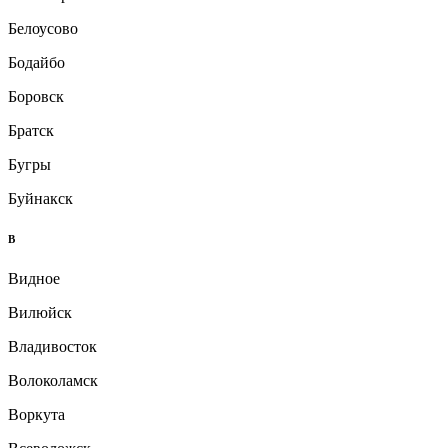
Белоусово
Бодайбо
Боровск
Братск
Бугры
Буйнакск
В
Видное
Вилюйск
Владивосток
Волоколамск
Воркута