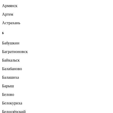
Армянск
Артем
Астрахань
Б
Бабушкин
Багратионовск
Байкальск
Балабаново
Балашиха
Барыш
Белово
Белокуриха
Белоозёрский