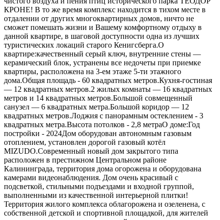
чистого воздуха и пения птиц исторического парка ТЕОДОР
КРОНЕ! В то же время комплекс находится в тихом месте в
отдалении от других многоквартирных домов, ничто не
сможет помешать жизни и Вашему комфортному отдыху в
данной квартире, в шаговой доступности одна из лучших
туристических локаций старого Кенигсберга.О
квартире:качественный серый ключ, внутренние стены —
керамический блок, устранены все недочеты при приемке
квартиры, расположена на 3-ем этаже 5-ти этажного
дома.Общая площадь - 60 квадратных метров.Кухня-гостиная
— 12 квадратных метров.2 жилых комнаты — 16 квадратных
метров и 14 квадратных метров.Большой совмещенный
санузел — 6 квадратных метра.Большой коридор — 12
квадратных метров.Лоджия с панорамным остеклением - 3
квадратных метра.Высота потолков - 2,8 метраО доме:Год
постройки - 2024Дом оборудован автономным газовым
отоплением, установлен дорогой газовый котёл
МIZUDО.Современный новый дом закрытого типа
расположен в престижном Центральном районе
Калининграда, территория дома огорожена и оборудована
камерами видеонаблюдения. Дом очень красивый с
подсветкой, стильными подъездами и входной группой,
выполненными из качественной интерьерной плитки!
Территория жилого комплекса облагорожена и озеленена, с
собственной детской и спортивной площадкой, для жителей