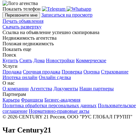
Показать телефон
Записаться на просмотр
Перезвоните мне
Печать объявления
Скачать развертку
Ссылка на объявление успешно скопирована
Недвижимость агентства
Похожая недвижимость
Показать еще
Поиск
Купить
Снять
Дома
Новостройки
Коммерческое
Услуги
Продажа
Срочная продажа
Проверка
Оценка
Страхование
Ипотека онлайн
Онлайн сделка
О нас
О компании
Агентства
Документы
Наши партнеры
Партнерам
Карьера
Франшиза
Бизнес-академия
Политика обработки персональных данных
Пользовательское
соглашение
Нормативно-правовые акты
© 2026 CENTURY 21 Россия, ООО "РУС ГЛОБАЛ ГРУПП"
Чат Century21