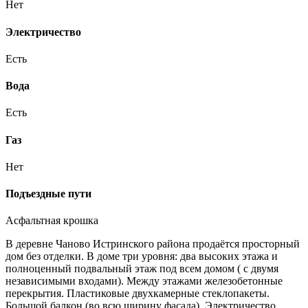
Нет
Электричество
Есть
Вода
Есть
Газ
Нет
Подъездные пути
Асфальтная крошка
В деревне Чаново Истринского района продаётся просторный
дом без отделки. В доме три уровня: два высоких этажа и
полноценный подвальный этаж под всем домом ( с двумя
независимыми входами). Между этажами железобетонные
перекрытия. Пластиковые двухкамерные стеклопакеты.
Большой балкон (во всю ширину фасада). Электричество.