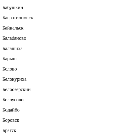
Бабушкин
Багратионовск
Байкальск
Балабаново
Балашиха
Барыш
Белово
Белокуриха
Белоозёрский
Белоусово
Бодайбо
Боровск
Братск