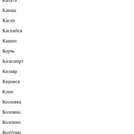
Калуга
Канаш
Касли
Каспийск
Кашин
Керчь
Кизилюрт
Кизляр
Кировск
Клин
Козловка
Коломна
Колпино
Колтуши