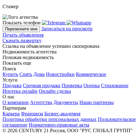
Стажер
Показать телефон
Записаться на просмотр
Перезвоните мне
Печать объявления
Скачать развертку
Ссылка на объявление успешно скопирована
Недвижимость агентства
Похожая недвижимость
Показать еще
Поиск
Купить
Снять
Дома
Новостройки
Коммерческое
Услуги
Продажа
Срочная продажа
Проверка
Оценка
Страхование
Ипотека онлайн
Онлайн сделка
О нас
О компании
Агентства
Документы
Наши партнеры
Партнерам
Карьера
Франшиза
Бизнес-академия
Политика обработки персональных данных
Пользовательское
соглашение
Нормативно-правовые акты
© 2026 CENTURY 21 Россия, ООО "РУС ГЛОБАЛ ГРУПП"