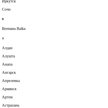
Иркутск
Сочи
B
Bermana Balka
А
Алдан
Алушта
Анапа
Ангарск
Апрелевка
Армянск
Артем
Астрахань