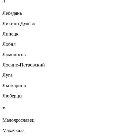
Л
Лебедянь
Ликино-Дулёво
Липецк
Лобня
Ломоносов
Лосино-Петровский
Луга
Лыткарино
Люберцы
М
Малоярославец
Махачкала