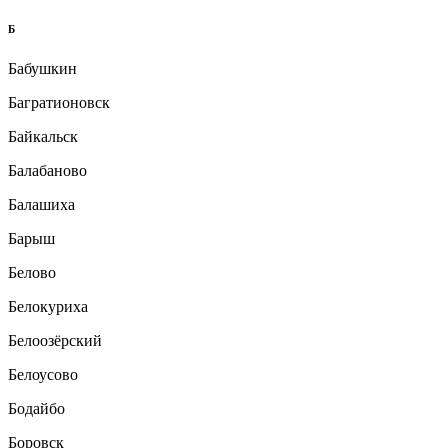
Б
Бабушкин
Багратионовск
Байкальск
Балабаново
Балашиха
Барыш
Белово
Белокуриха
Белоозёрский
Белоусово
Бодайбо
Боровск