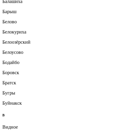
Балашиха
Барыш
Белово
Белокуриха
Белоозёрский
Белоусово
Бодайбо
Боровск
Братск
Бугры
Буйнакск
В
Видное