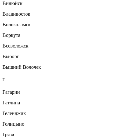
Вилюйск
Владивосток
Волоколамск
Воркута
Всеволожск
Выборг
Вышний Волочек
Г
Гагарин
Гатчина
Геленджик
Голицыно
Грязи