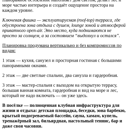
море частью интерьера и создаёт ощущение простора на
каждом уровне.
Ключевая фишка — эксплуатируемая (roof-top) терраса, где
обустроена зона отдыха с душем, lounge зоной и атмосферой
приватного open-air. Это место, куда поднимаются не
просто за солнцем, а за состоянием “выдохнул и остался”.
Планировка продумана вертикально и без компромиссов по
видам:
1 этаж — кухня, санузел и просторная гостиная с большими
панорамными окнами.
2 этаж — две светлые спальни, два санузла и гардеробная.
3 этаж — мастер-спальня с выходом на открытую террасу,
большая ванная комната, гардеробная и вид на море и лес,
который не надо включать — он уже здесь.
В посёлке — полноценная клубная инфраструктура для
жизни и отдыха: детская площадка, беседки, зона барбекю,
крытый подогреваемый бассейн, сауна, хамам, купель,
тренажёрный зал, бильярдная, настольный теннис, бар и
даже своя часовня.