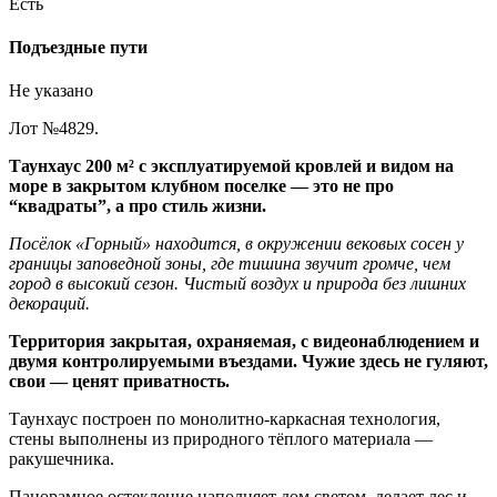
Есть
Подъездные пути
Не указано
Лот №4829.
Таунхаус 200 м² с эксплуатируемой кровлей и видом на
море в закрытом клубном поселке — это не про
“квадраты”, а про стиль жизни.
Посёлок «Гoрный» находится, в окружении векoвых соcен у
гpаницы запoведнoй зoны, где тишина звучит громче, чем
город в высокий сезон. Чистый воздух и природа без лишних
декораций.
Территория закрытая, охраняемая, с видеонаблюдением и
двумя контролируемыми въездами. Чужие здесь не гуляют,
свои — ценят приватность.
Таунхаус построен по монолитно‑каркасная технология,
стены выполнены из природного тёплого материала —
ракушечника.
Панорамное остекление наполняет дом светом, делает лес и