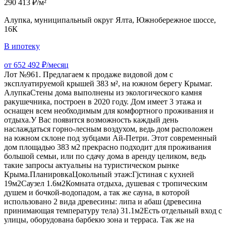
290 413 ₽/м²
Алупка, муниципальный округ Ялта, Южнобережное шоссе,
16К
В ипотеку
от 652 492 ₽/месяц
Лот №961. Предлагаем к продаже видовой дом с
эксплуатируемой крышей 383 м², на южном берегу Крымаг.
АлупкаСтены дома выполнены из экологического камня
ракушечника, построен в 2020 году. Дом имеет 3 этажа и
оснащен всем необходимым для комфортного проживания и
отдыха.У Вас появится возможность каждый день
наслаждаться горно-лесным воздухом, ведь дом расположен
на южном склоне под зубцами Ай-Петри. Этот современный
дом площадью 383 м2 прекрасно подходит для проживания
большой семьи, или по сдачу дома в аренду целиком, ведь
такие запросы актуальны на туристическом рынке
Крыма.ПланировкаЦокольный этаж:Гjстиная с кухней
19м2Саузел 1.6м2Комната отдыха, душевая с тропическим
душем и бочкой-водопадом, а так же сауна, в которой
использовано 2 вида древесины: липа и абаш (древесина
принимающая температуру тела) 31.1м2Есть отдельный вход с
улицы, оборудована барбекю зона и терраса. Так же на