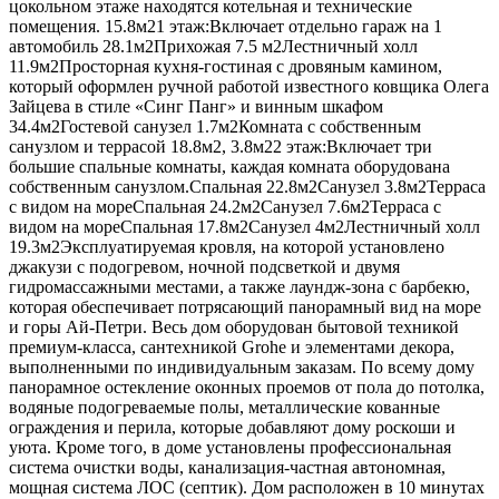
цокольном этаже находятся котельная и технические
помещения. 15.8м21 этаж:Включает отдельно гараж на 1
автомобиль 28.1м2Прихожая 7.5 м2Лестничный холл
11.9м2Просторная кухня-гостиная с дровяным камином,
который оформлен ручной работой известного ковщика Олега
Зайцева в стиле «Синг Панг» и винным шкафом
34.4м2Гостевой санузел 1.7м2Комната с собственным
санузлом и террасой 18.8м2, 3.8м22 этаж:Включает три
большие спальные комнаты, каждая комната оборудована
собственным санузлом.Спальная 22.8м2Санузел 3.8м2Терраса
с видом на мореСпальная 24.2м2Санузел 7.6м2Терраса с
видом на мореСпальная 17.8м2Санузел 4м2Лестничный холл
19.3м2Эксплуатируемая кровля, на которой установлено
джакузи с подогревом, ночной подсветкой и двумя
гидромассажными местами, а также лаундж-зона с барбекю,
которая обеспечивает потрясающий панорамный вид на море
и горы Ай-Петри. Весь дом оборудован бытовой техникой
премиум-класса, сантехникой Grohe и элементами декора,
выполненными по индивидуальным заказам. По всему дому
панорамное остекление оконных проемов от пола до потолка,
водяные подогреваемые полы, металлические кованные
ограждения и перила, которые добавляют дому роскоши и
уюта. Кроме того, в доме установлены профессиональная
система очистки воды, канализация-частная автономная,
мощная система ЛОС (септик). Дом расположен в 10 минутах