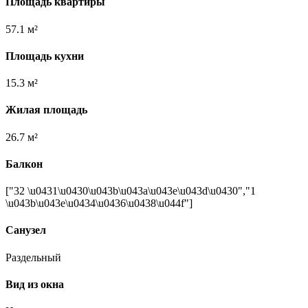
Площадь квартиры
57.1 м²
Площадь кухни
15.3 м²
Жилая площадь
26.7 м²
Балкон
["32 \u0431\u0430\u043b\u043a\u043e\u043d\u0430","1
\u043b\u043e\u0434\u0436\u0438\u044f"]
Санузел
Раздельный
Вид из окна