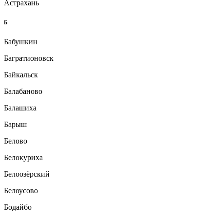
Астрахань
Б
Бабушкин
Багратионовск
Байкальск
Балабаново
Балашиха
Барыш
Белово
Белокуриха
Белоозёрский
Белоусово
Бодайбо