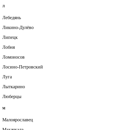
Л
Лебедянь
Ликино-Дулёво
Липецк
Лобня
Ломоносов
Лосино-Петровский
Луга
Лыткарино
Люберцы
М
Малоярославец
Махачкала