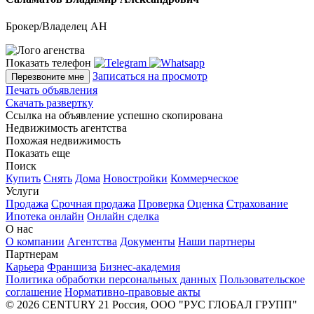
Брокер/Владелец АН
Показать телефон
Записаться на просмотр
Перезвоните мне
Печать объявления
Скачать развертку
Ссылка на объявление успешно скопирована
Недвижимость агентства
Похожая недвижимость
Показать еще
Поиск
Купить
Снять
Дома
Новостройки
Коммерческое
Услуги
Продажа
Срочная продажа
Проверка
Оценка
Страхование
Ипотека онлайн
Онлайн сделка
О нас
О компании
Агентства
Документы
Наши партнеры
Партнерам
Карьера
Франшиза
Бизнес-академия
Политика обработки персональных данных
Пользовательское
соглашение
Нормативно-правовые акты
© 2026 CENTURY 21 Россия, ООО "РУС ГЛОБАЛ ГРУПП"