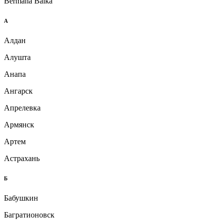
Bermana Balka
А
Алдан
Алушта
Анапа
Ангарск
Апрелевка
Армянск
Артем
Астрахань
Б
Бабушкин
Багратионовск