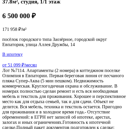
37.8м², студия, 1/1 этаж
6 500 000 ₽
171 958 ₽/м²
посёлок городского типа Заозёрное, городской округ
Евпатория, улица Аллея Дружбы, 14
В ипотеку
от 51 099 ₽/месяц
Лот №7114. Апартаменты (2 номера) в коттеджном поселке
Олимпия в Евпатории. Первая береговая линия от песчаного
пляжа Супер-Аква (5 мин пешком). Недвижимость
коммерческая. Круглогодичная охрана и обслуживание. В
номерах полностью сделан ремонт и есть вся необходимая
мебель и текстиль для проживания. Хорошее и перспективное
место как для отдыха семьей, так и для сдачи. Объект не
делится. Вся мебель, техника и текстиль остается. Пригодно
для проживания и в холодное время года.- Отсутствие
обременений: в ЕГРН нет записей об ипотеке, арестах,
залогах и иных ограничениях.Готовность к ипотечной
сделке.Полный пакет документов подготовлен к сделке: