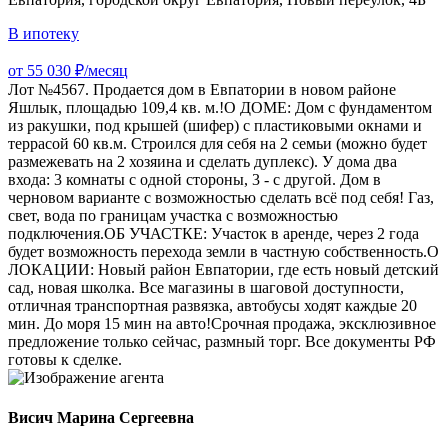
В ипотеку
от 55 030 ₽/месяц
Лот №4567. Продается дом в Евпатории в новом районе
Яшлык, площадью 109,4 кв. м.!О ДОМЕ: Дом с фундаментом
из ракушки, под крышей (шифер) с пластиковыми окнами и
террасой 60 кв.м. Строился для себя на 2 семьи (можно будет
размежевать на 2 хозяина и сделать дуплекс). У дома два
входа: 3 комнаты с одной стороны, 3 - с другой. Дом в
черновом варианте с возможностью сделать всё под себя! Газ,
свет, вода по границам участка с возможностью
подключения.ОБ УЧАСТКЕ: Участок в аренде, через 2 года
будет возможность перехода земли в частную собственность.О
ЛОКАЦИИ: Новый район Евпатории, где есть новый детский
сад, новая школка. Все магазины в шаговой доступности,
отличная транспортная развязка, автобусы ходят каждые 20
мин. До моря 15 мин на авто!Срочная продажа, эксклюзивное
предложение только сейчас, размный торг. Все документы РФ
готовы к сделке.
Висич Марина Сергеевна