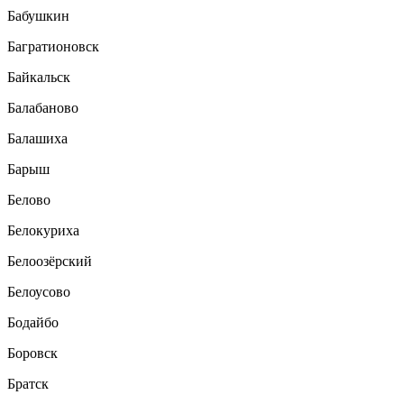
Бабушкин
Багратионовск
Байкальск
Балабаново
Балашиха
Барыш
Белово
Белокуриха
Белоозёрский
Белоусово
Бодайбо
Боровск
Братск