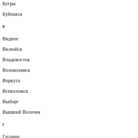
Бугры
Буйнакск
В
Видное
Вилюйск
Владивосток
Волоколамск
Воркута
Всеволожск
Выборг
Вышний Волочек
Г
Гагарин