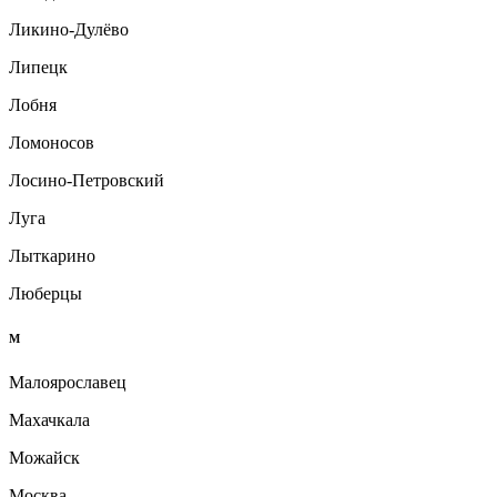
Ликино-Дулёво
Липецк
Лобня
Ломоносов
Лосино-Петровский
Луга
Лыткарино
Люберцы
М
Малоярославец
Махачкала
Можайск
Москва