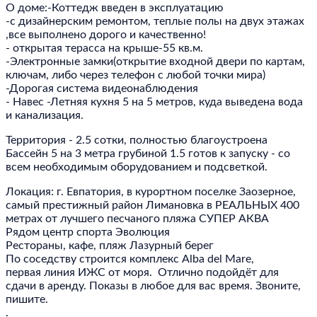
О доме:-Коттедж введен в эксплуатацию                                                                                     
-с дизайнерским ремонтом, теплые полы на двух этажах 
,все выполнено дорого и качественно!                                                 
- открытая терасса на крыше-55 кв.м. 
-Электронные замки(открытие входной двери по картам, 
ключам, либо через телефон с любой точки мира)

-Дорогая система видеонаблюдения

- Навес -Летняя кухня 5 на 5 метров, куда выведена вода 
и канализация.  
Территория - 2.5 сотки, полностью благоустроена

Бассейн 5 на 3 метра грубиной 1.5 готов к запуску - со 
всем необходимым оборудованием и подсветкой. 
Локация: г. Евпатория, в курортном поселке Заозерное, 
самый престижный район Лимановка в РЕАЛЬНЫХ 400 
метрах от лучшего песчаного пляжа СУПЕР АКВА 

Рядом центр спорта Эволюция 

Рестораны, кафе, пляж Лазурный берег 

По соседству строится комплекс Alba del Mare, 

первая линия ИЖС от моря.  Отлично подойдёт для 
сдачи в аренду. Показы в любое для вас время. Звоните, 
пишите.

. 