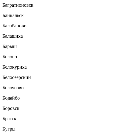
Багратионовск
Байкальск
Балабаново
Балашиха
Барыш
Белово
Белокуриха
Белоозёрский
Белоусово
Бодайбо
Боровск
Братск
Бугры