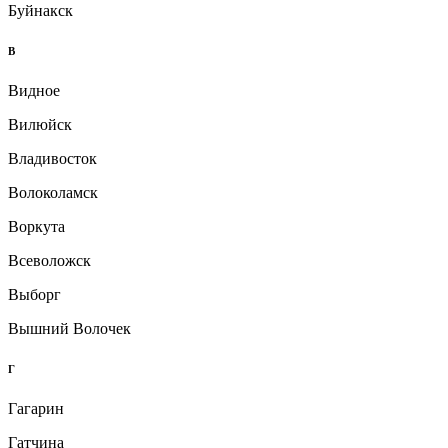
Буйнакск
В
Видное
Вилюйск
Владивосток
Волоколамск
Воркута
Всеволожск
Выборг
Вышний Волочек
Г
Гагарин
Гатчина