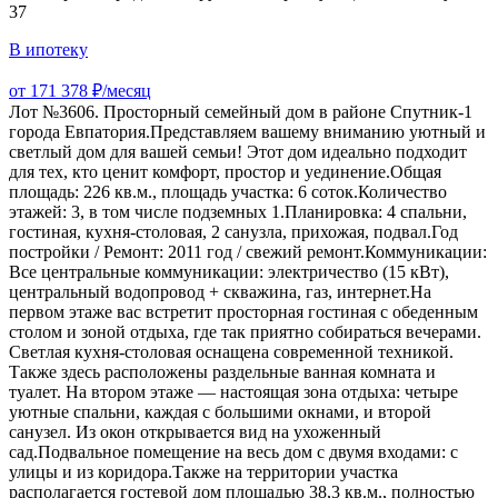
37
В ипотеку
от 171 378 ₽/месяц
Лот №3606. Просторный семейный дом в районе Спутник-1
города Евпатория.Представляем вашему вниманию уютный и
светлый дом для вашей семьи! Этот дом идеально подходит
для тех, кто ценит комфорт, простор и уединение.Общая
площадь: 226 кв.м., площадь участка: 6 соток.Количество
этажей: 3, в том числе подземных 1.Планировка: 4 спальни,
гостиная, кухня-столовая, 2 санузла, прихожая, подвал.Год
постройки / Ремонт: 2011 год / свежий ремонт.Коммуникации:
Все центральные коммуникации: электричество (15 кВт),
центральный водопровод + скважина, газ, интернет.На
первом этаже вас встретит просторная гостиная с обеденным
столом и зоной отдыха, где так приятно собираться вечерами.
Светлая кухня-столовая оснащена современной техникой.
Также здесь расположены раздельные ванная комната и
туалет. На втором этаже — настоящая зона отдыха: четыре
уютные спальни, каждая с большими окнами, и второй
санузел. Из окон открывается вид на ухоженный
сад.Подвальное помещение на весь дом с двумя входами: с
улицы и из коридора.Также на территории участка
располагается гостевой дом площадью 38,3 кв.м., полностью