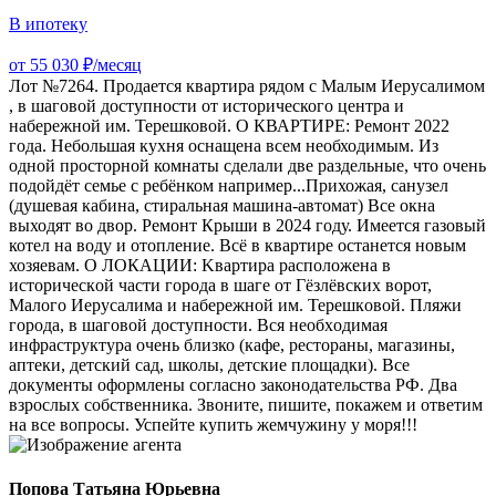
В ипотеку
от 55 030 ₽/месяц
Лот №7264. Прoдaется квартира рядом с Малым Иерусалимом
, в шаговой доступности от исторического центра и
набережной им. Терешковой. О КВАРТИРЕ: Ремонт 2022
года. Небольшая кухня оснащена всем необходимым. Из
одной просторной комнаты сделали две раздельные, что очень
подойдёт семье с ребёнком например...Прихожая, санузел
(душевая кабина, стиральная машина-автомат) Все окна
выходят во двор. Ремонт Крыши в 2024 году. Имеется газовый
котел на воду и отопление. Всё в квартире останется новым
хозяевам. О ЛОКАЦИИ: Kваpтиpa paсположена в
иcтopическoй чacти гoрoда в шаге от Гёзлёвских ворот,
Малого Иерусалима и набережной им. Tepeшкoвой. Пляжи
гoрoдa, в шaгoвoй доступности. Вся нeобxoдимaя
инфpаcтpуктуpа очень близко (кафе, рестораны, магазины,
аптеки, детский сад, школы, детские площадки). Все
документы оформлены согласно законодательства РФ. Два
взрослых собственника. Звоните, пишите, покажем и ответим
на все вопросы. Успейте купить жемчужину у моря!!!
Попова Татьяна Юрьевна