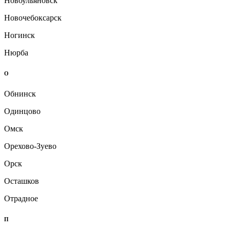
Новоульяновск
Новочебоксарск
Ногинск
Нюрба
О
Обнинск
Одинцово
Омск
Орехово-Зуево
Орск
Осташков
Отрадное
П