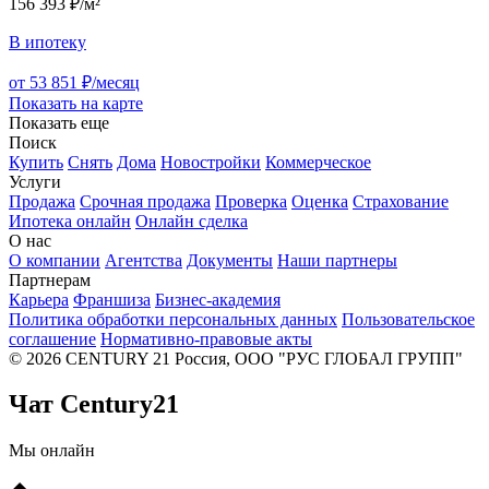
156 393 ₽/м²
В ипотеку
от 53 851 ₽/месяц
Показать на карте
Показать еще
Поиск
Купить
Снять
Дома
Новостройки
Коммерческое
Услуги
Продажа
Срочная продажа
Проверка
Оценка
Страхование
Ипотека онлайн
Онлайн сделка
О нас
О компании
Агентства
Документы
Наши партнеры
Партнерам
Карьера
Франшиза
Бизнес-академия
Политика обработки персональных данных
Пользовательское
соглашение
Нормативно-правовые акты
© 2026 CENTURY 21 Россия, ООО "РУС ГЛОБАЛ ГРУПП"
Чат Century21
Мы онлайн