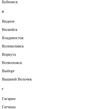
Буйнакск
В
Видное
Вилюйск
Владивосток
Волоколамск
Воркута
Всеволожск
Выборг
Вышний Волочек
Г
Гагарин
Гатчина