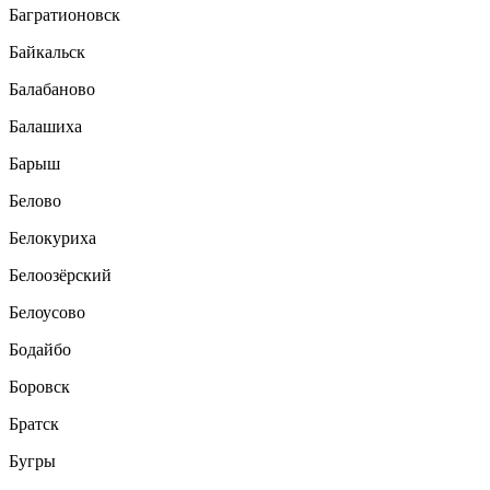
Багратионовск
Байкальск
Балабаново
Балашиха
Барыш
Белово
Белокуриха
Белоозёрский
Белоусово
Бодайбо
Боровск
Братск
Бугры