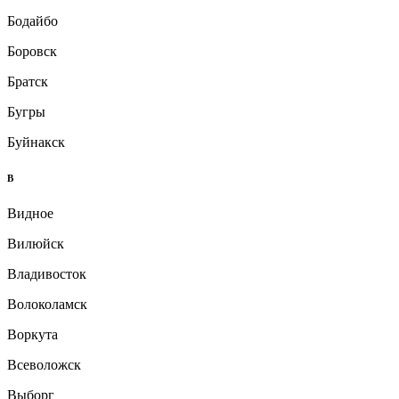
Бодайбо
Боровск
Братск
Бугры
Буйнакск
В
Видное
Вилюйск
Владивосток
Волоколамск
Воркута
Всеволожск
Выборг