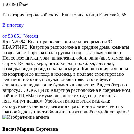
156 393 ₽/м²
Евпатория, городской округ Евпатория, улица Крупской, 56
В ипотеку
от 53 851 ₽/месяц
Лот №5384. Квартира после капитального ремонта!О
КВАРТИРЕ: Квартира расположена в средине дома, комнаты
раздельные. Горячая вода круглый год — газовая колонка.
Новое все: штукатурка, шпаклевка, обои, окна (двух камерные
фирмы Rehau), двери, потолки, эл. проводка, ламинат,
разводка водопровода и канализации. Канализация заменена
из квартиры до выхода в колодец, в подвале смонтировано
ревизионное окно, в случае забоя стояка стоки будут
сливаться в подвал, а не булькать в квартире. Видеообзор по
запросу.О ЛОКАЦИИ: Квартира расположена в современном
районе ТЦ «Maкcимум», два детских сада и две школы —
пять минут пешком. Удобная транспортная развязка:
автобусные остановки, магазины различного назначения в
шаговой доступности.Звоните, показ в любое удобное время!
Висич Марина Сергеевна