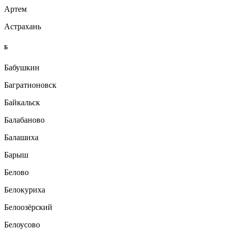
Артем
Астрахань
Б
Бабушкин
Багратионовск
Байкальск
Балабаново
Балашиха
Барыш
Белово
Белокуриха
Белоозёрский
Белоусово