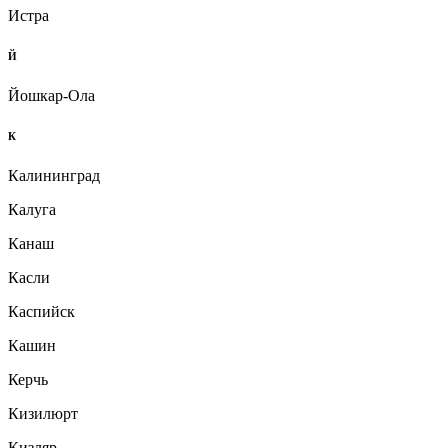
Истра
Й
Йошкар-Ола
К
Калининград
Калуга
Канаш
Касли
Каспийск
Кашин
Керчь
Кизилюрт
Кизляр