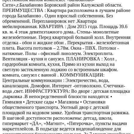
Сити»,г.Балабаново Боровский район Калужской области.
ПРЕИМУЩЕСТВА : Квартира расположена в лучшем районе
города Балабаново . Один взрослый собственник. Без
обременений. Перепланировок нет .Квартира
мебилированная. КВАРТИРА : Дом 2015 года. Площадь 39.6
кв. м. 4 этаж девятиэтажного дома.. Стены- монолитные
железобетонные. Перед квартирой большой холл. Внутренняя
отделка - обои и жидкие обои . Перекрытия - железобетонная
плита. Высота потолков – 2.78м. Окна - ПВХ. Потолки -
натяжные. Полы - офисный линолеум. Электроплита.
Вентиляция - кухня и санузел. ПЛАНИРОВКА : Холл ,
гардеробная комната, кухня, Прямо из кухни выход на
светлую застекленную лоджию со встроенным шкафом.
комната, санузел с ванной . КОММУНИКАЦИИ:
Центральные коммуникации : Электричество, вода,
канализация. Домофон. Интернет -оптоволокно. Счетчики-
вода ,свет. ИНФРАСТРУКТУРА: Во дворе : детская площадка
,парковка .В непосредственной близости находятся: •
Гимназия • Детские сады • Магазины • Остановки
общественного транспорта. Уютный двор с детской
площадкой на кодовом замке. Удобная транспортная развязка.
В шаговой доступности расположены: детсад, школа,
гипермаркет «ДА», «Магнит», «Пятерочка», пункты выдачи
маркетплейсов. В подъезде ведется видеонаблюдение для