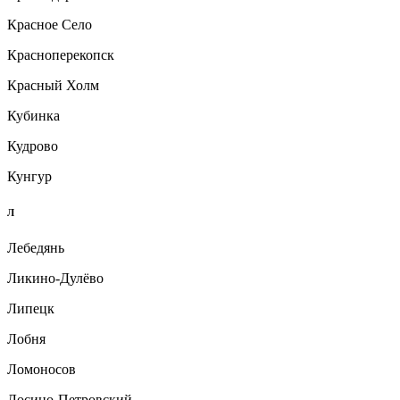
Красное Село
Красноперекопск
Красный Холм
Кубинка
Кудрово
Кунгур
Л
Лебедянь
Ликино-Дулёво
Липецк
Лобня
Ломоносов
Лосино-Петровский