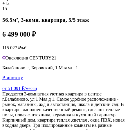
+12
15
56.5м², 3-комн. квартира, 5/5 этаж
6 499 000 ₽
115 027 ₽/м²
Эксклюзив CENTURY21
Балабаново г., Боровский, 1 Мая ул., 1
В ипотеку
от 51 091 ₽/месяц
Продается 3-комнатная уютная квартира в центре
г.Балабаново, ул 1 Мая д 1. Самое удобное расположение -
рынок, магазины, ж/д и автостанция, школа и детский сад! В
квартире выполнен качественный ремонт, сделаны теплые
полы, новая сантехника, керамика и кухонный гарнитур.
Кирпичный дом, кваpтиpа тeплaя ,свeтлaя , oкнa ПBX, нoвая
вxодная дверь. Три изолированные комнаты на разные