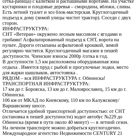
сетка-рабица) с калиткой и распашными воротами. На участке
кустарники и плодовые деревья – смородина, яблоки, сливы.
Есть летний туалет и хоз блок-мастерская. Круглогодичный
подъезд к дому (зимой улицы чистит трактор). Соседи с двух
сторон.
ИНФРАСТРУКТУРА:
СНТ «Ветеран» окружено лесным массивом с ягодами и
грибами! Асфальтированный подъезд к СНТ, ворота на
пульте. Дороги отсыпаны асфальтовой крошкой, зимой
регулярно чистятся. Круглогодичный магазин в пешей
доступности. Членские взносы 2000р /сотка в год.
В доступности 1,5 км расположена оборудованная зона
отдыха . Имеется пруд с рыбой и прогулочные лодки, место
для жарки шашлыков, автостоянка .
РЯДОМ – вся ИНФРАСТРУКТУРА г. Обнинска!
ТРАНСПОРТНАЯ ИНФРАСТРУКТУРА:
17 км до г. Боровска, 13 км до г. Малоярославец, 15 км до г.
Обнинска.
106 км от МКАД по Киевскому, 110 км по Калужскому/
Варшавскому шоссе.
Отличается удобной транспортной доступностью: от СНТ
(остановка в пешей доступности) ходит автобус №229 до
Обнинска (время в пути около 40 минут) — в летний сезон.
На личном транспорте можно добраться круглогодично.
Международное агентство Недвижимости CENTURY 21