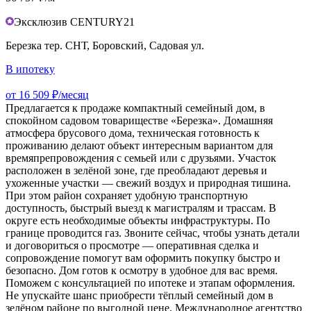
Эксклюзив CENTURY21
Березка тер. СНТ, Боровский, Садовая ул.
В ипотеку
от 16 509 ₽/месяц
Предлагается к продаже компактный семейный дом, в
спокойном садовом товариществе «Березка». Домашняя
атмосфера брусового дома, техническая готовность к
проживанию делают объект интересным вариантом для
времяпрепровождения с семьей или с друзьями. Участок
расположен в зелёной зоне, где преобладают деревья и
ухоженные участки — свежий воздух и природная тишина.
При этом район сохраняет удобную транспортную
доступность, быстрый выезд к магистралям и трассам. В
округе есть необходимые объекты инфраструктуры. По
границе проводится газ. Звоните сейчас, чтобы узнать детали
и договориться о просмотре — оперативная сделка и
сопровождение помогут вам оформить покупку быстро и
безопасно. Дом готов к осмотру в удобное для вас время.
Поможем с консультацией по ипотеке и этапам оформления.
Не упускайте шанс приобрести тёплый семейный дом в
зелёном районе по выгодной цене. Международное агентство