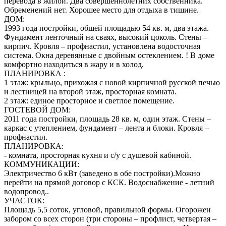
перевода в жилой. Два совершеннолетних собственника.
Обременений нет. Хорошее место для отдыха в тишине.
ДОМ:
1993 года постройки, общей площадью 54 кв. м, два этажа.
Фундамент ленточный на сваях, высокий цоколь. Стены –
кирпич. Кровля – профнастил, установлена водосточная
система. Окна деревянные с двойным остеклением. ! В доме
комфортно находиться в жару и в холод.
ПЛАНИРОВКА :
1 этаж: крыльцо, прихожая с новой кирпичной русской печью
и лестницей на второй этаж, просторная комната.
2 этаж: единое просторное и светлое помещение.
ГОСТЕВОЙ ДОМ:
2011 года постройки, площадь 28 кв. м, один этаж. Стены –
каркас с утеплением, фундамент – лента и блоки. Кровля –
профнастил.
ПЛАНИРОВКА:
- комната, просторная кухня и с/у с душевой кабиной.
КОММУНИКАЦИИ:
Электричество 6 кВт (заведено в обе постройки).Можно
перейти на прямой договор с КСК. Водоснабжение - летний
водопровод..
УЧАСТОК:
Площадь 5,5 соток, угловой, правильной формы. Огорожен
забором со всех сторон (три стороны – профлист, четвертая –