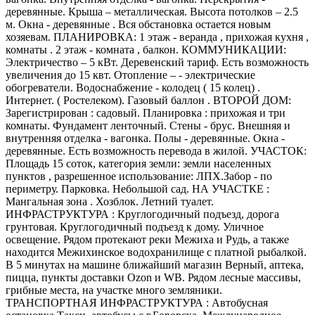
деревянные. Крыша – металлическая. Высота потолков – 2.5
м. Окна - деревянные . Вся обстановка остается новым
хозяевам. ПЛАНИРОВКА: 1 этаж - веранда , прихожая кухня ,
комнаты . 2 этаж - комната , балкон. КОММУНИКАЦИИ:
Электричество – 5 кВт. Деревенский тариф. Есть возможность
увеличения до 15 квт. Отопление – - электрические
обогреватели. Водоснабжение - колодец ( 15 колец) .
Интернет. ( Ростелеком). Газовый баллон . ВТОРОЙ ДОМ:
Зарегистрирован : садовый. Планировка : прихожая и три
комнаты. Фундамент ленточный. Стены - брус. Внешняя и
внутренняя отделка - вагонка. Полы - деревянные. Окна -
деревянные. Есть возможность перевода в жилой. УЧАСТОК:
Площадь 15 соток, категория земли: земли населенных
пунктов , разрешенное использование: ЛПХ.Забор - по
периметру. Парковка. Небольшой сад. НА УЧАСТКЕ :
Мангальная зона . Хозблок. Летний туалет.
ИНФРАСТРУКТУРА : Круглогодичный подъезд, дорога
грунтовая. Круглогодичный подъезд к дому. Уличное
освещение. Рядом протекают реки Межиха и Рудь, а также
находится Межихинское водохранилище с платной рыбалкой.
В 5 минутах на машине ближайший магазин Верный, аптека,
пицца, пункты доставки Ozon и WB. Рядом лесные массивы,
грибные места, на участке много земляники.
ТРАНСПОРТНАЯ ИНФРАСТРУКТУРА : Автобусная