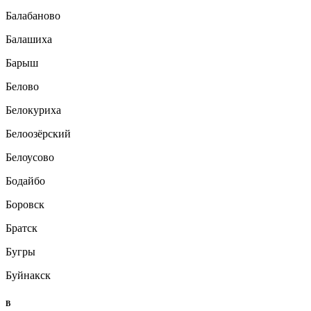
Балабаново
Балашиха
Барыш
Белово
Белокуриха
Белоозёрский
Белоусово
Бодайбо
Боровск
Братск
Бугры
Буйнакск
В