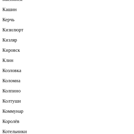
Кашин
Керчь
Кизилюрт
Кизляр
Кировск
Клин
Козловка
Коломна
Колпино
Колтуши
Коммунар
Королёв
Котельники