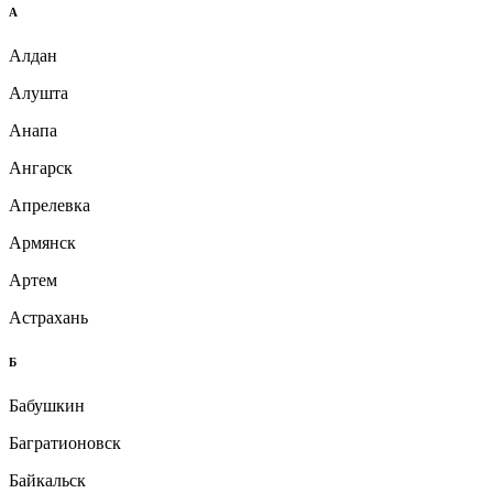
А
Алдан
Алушта
Анапа
Ангарск
Апрелевка
Армянск
Артем
Астрахань
Б
Бабушкин
Багратионовск
Байкальск