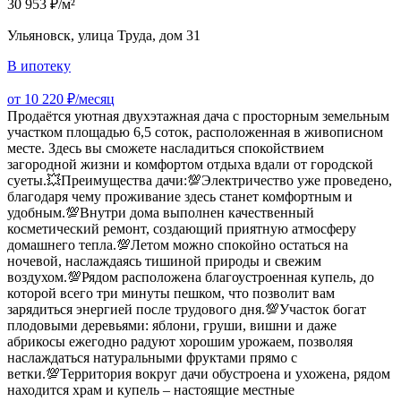
30 953 ₽/м²
Ульяновск, улица Труда, дом 31
В ипотеку
от 10 220 ₽/месяц
Продаётся уютная двухэтажная дача с просторным земельным
участком площадью 6,5 соток, расположенная в живописном
месте. Здесь вы сможете насладиться спокойствием
загородной жизни и комфортом отдыха вдали от городской
суеты.💥Преимущества дачи:💯Электричество уже проведено,
благодаря чему проживание здесь станет комфортным и
удобным.💯Внутри дома выполнен качественный
косметический ремонт, создающий приятную атмосферу
домашнего тепла.💯Летом можно спокойно остаться на
ночевой, наслаждаясь тишиной природы и свежим
воздухом.💯Рядом расположена благоустроенная купель, до
которой всего три минуты пешком, что позволит вам
зарядиться энергией после трудового дня.💯Участок богат
плодовыми деревьями: яблони, груши, вишни и даже
абрикосы ежегодно радуют хорошим урожаем, позволяя
наслаждаться натуральными фруктами прямо с
ветки.💯Территория вокруг дачи обустроена и ухожена, рядом
находится храм и купель – настоящие местные