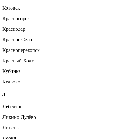
Котовск
Красногорск
Краснодар
Красное Село
Красноперекопск
Красный Холм
Кубинка
Кудрово
Л
Лебедянь
Ликино-Дулёво
Липецк
Лобня