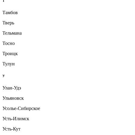
Т
Тамбов
Тверь
Тельмана
Тосно
Троицк
Тулун
У
Улан-Удэ
Ульяновск
Усолье-Сибирское
Усть-Илимск
Усть-Кут