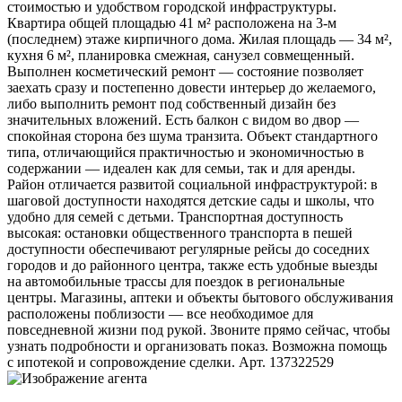
стоимостью и удобством городской инфраструктуры.
Квартира общей площадью 41 м² расположена на 3-м
(последнем) этаже кирпичного дома. Жилая площадь — 34 м²,
кухня 6 м², планировка смежная, санузел совмещенный.
Выполнен косметический ремонт — состояние позволяет
заехать сразу и постепенно довести интерьер до желаемого,
либо выполнить ремонт под собственный дизайн без
значительных вложений. Есть балкон с видом во двор —
спокойная сторона без шума транзита. Объект стандартного
типа, отличающийся практичностью и экономичностью в
содержании — идеален как для семьи, так и для аренды.
Район отличается развитой социальной инфраструктурой: в
шаговой доступности находятся детские сады и школы, что
удобно для семей с детьми. Транспортная доступность
высокая: остановки общественного транспорта в пешей
доступности обеспечивают регулярные рейсы до соседних
городов и до районного центра, также есть удобные выезды
на автомобильные трассы для поездок в региональные
центры. Магазины, аптеки и объекты бытового обслуживания
расположены поблизости — все необходимое для
повседневной жизни под рукой. Звоните прямо сейчас, чтобы
узнать подробности и организовать показ. Возможна помощь
с ипотекой и сопровождение сделки. Арт. 137322529