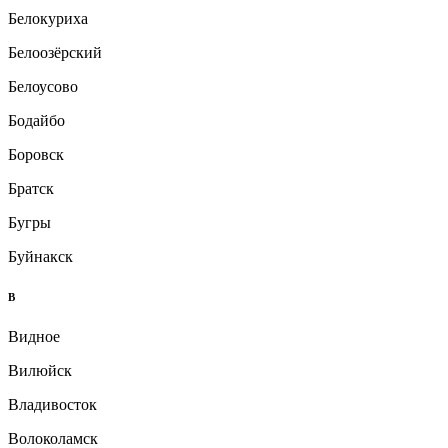
Белокуриха
Белоозёрский
Белоусово
Бодайбо
Боровск
Братск
Бугры
Буйнакск
В
Видное
Вилюйск
Владивосток
Волоколамск