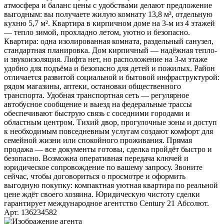
атмосфера и баланс цены с удобствами делают предложение
выгодным: вы получаете жилую комнату 13,8 м², отдельную
кухню 5,7 м². Квартира в кирпичном доме на 3-м из 4 этажей
— тепло зимой, прохладно летом, уютно и безопасно.
Квартира: одна изолированная комната, раздельный санузел,
стандартная планировка. Дом кирпичный — надёжная тепло-
и звукоизоляция. Лифта нет, но расположение на 3-м этаже
удобно для подъёма и безопасно для детей и пожилых. Район
отличается развитой социальной и бытовой инфраструктурой:
рядом магазины, аптеки, остановки общественного
транспорта. Удобная транспортная сеть — регулярное
автобусное сообщение и выезд на федеральные трассы
обеспечивают быструю связь с соседними городами и
областным центром. Тихий двор, прогулочные зоны и доступ
к необходимым повседневным услугам создают комфорт для
семейной жизни или спокойного проживания. Прямая
продажа — все документы готовы, сделка пройдёт быстро и
безопасно. Возможна оперативная передача ключей и
юридическое сопровождение по вашему запросу. Звоните
сейчас, чтобы договориться о просмотре и оформить
выгодную покупку: компактная уютная квартира по реальной
цене ждёт своего хозяина. Юридическую чистоту сделки
гарантирует международное агентство Century 21 Абсолют.
Арт. 136234582