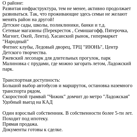
О районе:
Развитая инфраструктура, тем не менее, активно продолжает
развиваться. Так, что проживающие здесь семьи не желают
менять район на другой!
Детские сады, школы, поликлиники, банки и т.д.
Сетевые магазины (Перекресток , Семишагофф, Пятерочка,
Магнит, Окей, Лента), Хасанский рынок, гипермаркет
"Народный"
Фитнес клубы, Ледовый дворец, ТРЦ "ИЮНЬ", Центр
Детского творчества.
Ржевский лесопарк для длительных прогулок, парк
Малиновка с прудами, где можно загорать летом, Ладожский
парк.
Транспортная доступность:
Большой выбор автобусов и маршруток, остановка наземного
транспорта рядом,
Скоростной трамвай "Чижик" домчит до метро "Ладожская"
Удобный выезд на КАД
Один взрослый собственник. В собственности более 5-ти лет.
Походит под ипотеку.
Прямая продажа.
Документы готовы к сделке.