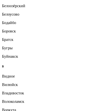
Белоозёрский
Белоусово
Бодайбо
Боровск
Братск
Бугры
Буйнакск
В
Видное
Вилюйск
Владивосток
Волоколамск
Воркута