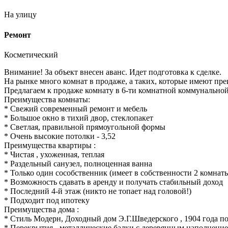
На улицу
Ремонт
Косметический
Внимание! За объект внесен аванс. Идет подготовка к сделке.
На рынке много комнат в продаже, а таких, которые имеют пре
Предлагаем к продаже комнату в 6-ти комнатной коммунальной
Преимущества комнаты:
* Свежий современный ремонт и мебель
* Большое окно в тихий двор, стеклопакет
* Светлая, правильной прямоугольной формы
* Очень высокие потолки - 3,52
Преимущества квартиры :
* Чистая , ухоженная, теплая
* Раздельный санузел, полноценная ванна
* Только один сособственник (имеет в собственности 2 комнат
* Возможность сдавать в аренду и получать стабильный доход
* Последний 4-й этаж (никто не топает над головой!)
* Подходит под ипотеку
Преимущества дома :
* Стиль Модерн, Доходный дом Э.Г.Шведерского , 1904 года п
* Перекрытия - металлические балки с деревянным наполнени