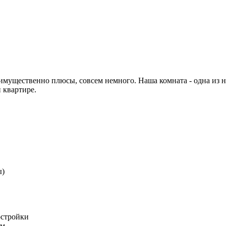
имущественно плюсы, совсем немного. Наша комната - одна из н
 квартире.
ы)
остройки
ем