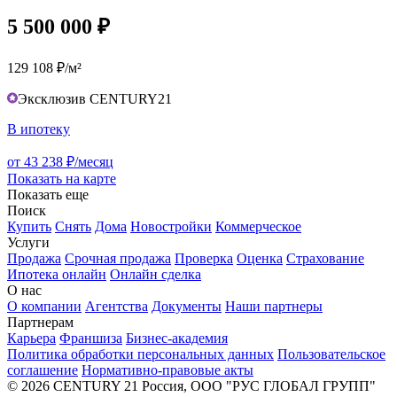
5 500 000 ₽
129 108 ₽/м²
Эксклюзив CENTURY21
В ипотеку
от 43 238 ₽/месяц
Показать на карте
Показать еще
Поиск
Купить
Снять
Дома
Новостройки
Коммерческое
Услуги
Продажа
Срочная продажа
Проверка
Оценка
Страхование
Ипотека онлайн
Онлайн сделка
О нас
О компании
Агентства
Документы
Наши партнеры
Партнерам
Карьера
Франшиза
Бизнес-академия
Политика обработки персональных данных
Пользовательское
соглашение
Нормативно-правовые акты
© 2026 CENTURY 21 Россия, ООО "РУС ГЛОБАЛ ГРУПП"