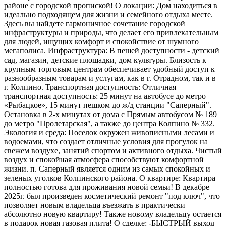
районе с городской пропиской! О локации: Дом находиться в
идеально подходящем для жизни и семейного отдыха месте.
Здесь вы найдете гармоничное сочетание городской
инфраструктуры и природы, что делает его привлекательным
для людей, ищущих комфорт и спокойствие от шумного
мегаполиса. Инфраструктура: В пешей доступности - детский
сад, магазин, детские площадки, дом культуры. Близость к
крупным торговым центрам обеспечивает удобный доступ к
разнообразным товарам и услугам, как в г. Отрадном, так и в
г. Колпино. Транспортная доступность: Отличная
транспортная доступность: 25 минут на автобусе до метро
«Рыбацкое», 15 минут пешком до ж/д станции "Саперный".
Остановка в 2-х минутах от дома с Прямым автобусом № 189
до метро "Пролетарская", а также до центра Колпино № 332.
Экология и среда: Поселок окружен живописными лесами и
водоемами, что создает отличные условия для прогулок на
свежем воздухе, занятий спортом и активного отдыха. Чистый
воздух и спокойная атмосфера способствуют комфортной
жизни. п. Саперный является одним из самых спокойных и
зеленых уголков Колпинского района. О квартире: Квартира
полностью готова для проживания новой семьи! В декабре
2025г. был произведен косметический ремонт "под ключ", что
позволяет новым владельца въезжать в практически
абсолютно новую квартиру! Также новому владельцу остается
в подарок новая газовая плита! О сделке: -БЫСТРЫЙ выход