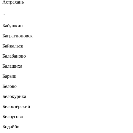
Астрахань
Б
Бабушкин
Багратионовск
Байкальск
Балабаново
Балашиха
Барыш
Белово
Белокуриха
Белоозёрский
Белоусово
Бодайбо