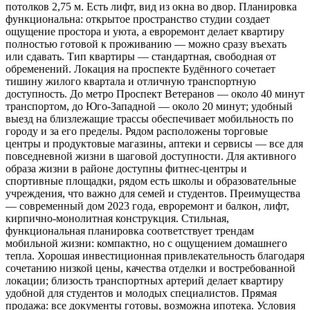
потолков 2,75 м. Есть лифт, вид из окна во двор. Планировка
функциональна: открытое пространство студии создает
ощущение простора и уюта, а евроремонт делает квартиру
полностью готовой к проживанию — можно сразу въехать
или сдавать. Тип квартиры — стандартная, свободная от
обременений. Локация на проспекте Будённого сочетает
тишину жилого квартала и отличную транспортную
доступность. До метро Проспект Ветеранов — около 40 минут
транспортом, до Юго-Западной — около 20 минут; удобный
выезд на близлежащие трассы обеспечивает мобильность по
городу и за его пределы. Рядом расположены торговые
центры и продуктовые магазины, аптеки и сервисы — все для
повседневной жизни в шаговой доступности. Для активного
образа жизни в районе доступны фитнес-центры и
спортивные площадки, рядом есть школы и образовательные
учреждения, что важно для семей и студентов. Преимущества
— современный дом 2023 года, евроремонт и балкон, лифт,
кирпично-монолитная конструкция. Стильная,
функциональная планировка соответствует трендам
мобильной жизни: компактно, но с ощущением домашнего
тепла. Хорошая инвестиционная привлекательность благодаря
сочетанию низкой цены, качества отделки и востребованной
локации; близость транспортных артерий делает квартиру
удобной для студентов и молодых специалистов. Прямая
продажа: все документы готовы, возможна ипотека. Условия