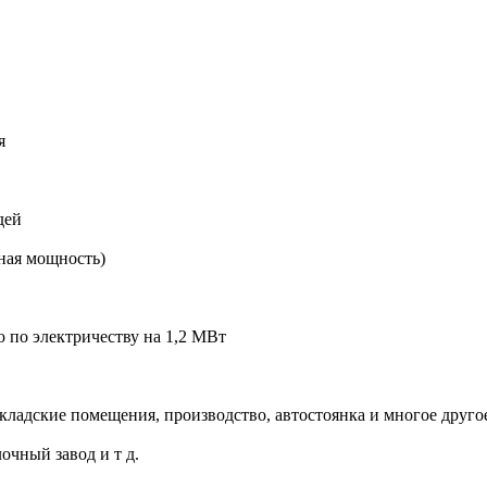
я
дей
ная мощность)
 по электричеству на 1,2 МВт
ладские помещения, производство, автостоянка и многое друго
чный завод и т д.