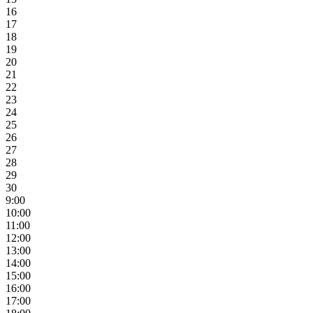
16
17
18
19
20
21
22
23
24
25
26
27
28
29
30
9:00
10:00
11:00
12:00
13:00
14:00
15:00
16:00
17:00