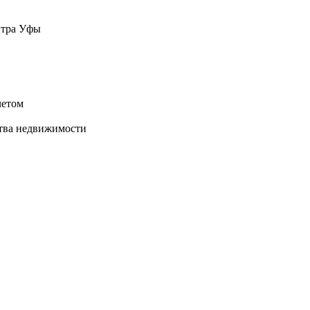
нтра Уфы
четом
ства недвижимости