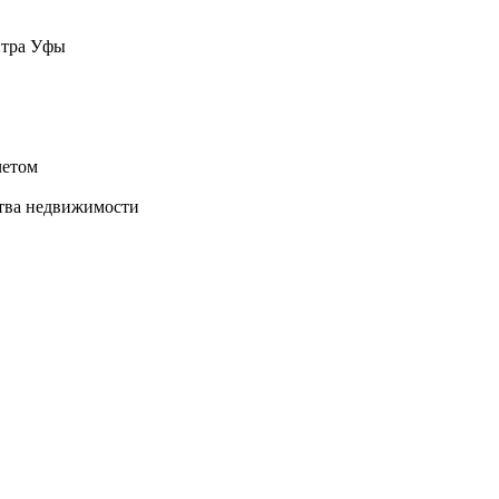
нтра Уфы
четом
ства недвижимости