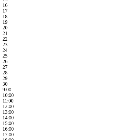
16
17
18
19
20
21
22
23
24
25
26
27
28
29
30
9:00
10:00
11:00
12:00
13:00
14:00
15:00
16:00
17:00