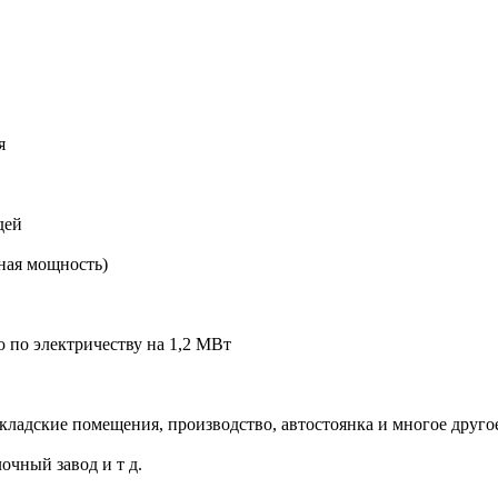
я
дей
ная мощность)
 по электричеству на 1,2 МВт
ладские помещения, производство, автостоянка и многое друго
чный завод и т д.