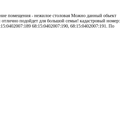
ение помещения - нежилое столовая Можно данный обьект
й отлично подойдет для большой семьи! кадастровый номер:
15:0402007:189 68:15:0402007:190, 68:15:0402007:191. По