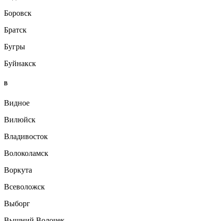
Боровск
Братск
Бугры
Буйнакск
В
Видное
Вилюйск
Владивосток
Волоколамск
Воркута
Всеволожск
Выборг
Вышний Волочек