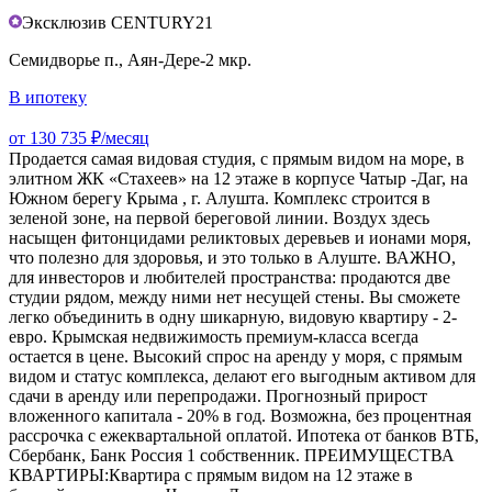
Эксклюзив CENTURY21
Семидворье п., Аян-Дере-2 мкр.
В ипотеку
от 130 735 ₽/месяц
Продается самая видовая студия, с прямым видом на море, в
элитном ЖК «Стахеев» на 12 этаже в корпусе Чатыр -Даг, на
Южном берегу Крыма , г. Алушта. Комплекс строится в
зеленой зоне, на первой береговой линии. Воздух здесь
насыщен фитонцидами реликтовых деревьев и ионами моря,
что полезно для здоровья, и это только в Алуште. ВАЖНО,
для инвесторов и любителей пространства: продаются две
студии рядом, между ними нет несущей стены. Вы сможете
легко объединить в одну шикарную, видовую квартиру - 2-
евро. Крымская недвижимость премиум-класса всегда
остается в цене. Высокий спрос на аренду у моря, с прямым
видом и статус комплекса, делают его выгодным активом для
сдачи в аренду или перепродажи. Прогнозный прирост
вложенного капитала - 20% в год. Возможна, без процентная
рассрочка с ежеквартальной оплатой. Ипотека от банков ВТБ,
Сбербанк, Банк Россия 1 собственник. ПРЕИМУЩЕСТВА
КВАРТИРЫ:Квартира с прямым видом на 12 этаже в