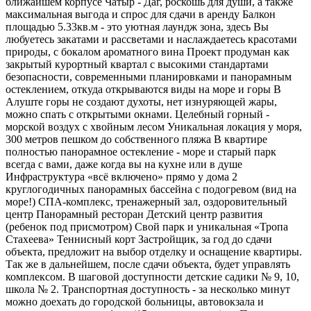
ближайшем корпусе Чатыр - Даг, роскошь для души, а также
максимальная выгода и спрос для сдачи в аренду Балкон
площадью 5.33кв.м - это уютная лаундж зона, здесь Вы
любуетесь закатами и рассветами и наслаждаетесь красотами
природы, с бокалом ароматного вина Проект продуман как
закрытый курортный квартал с высокими стандартами
безопасности, современными планировками и панорамным
остеклением, откуда открываются виды на море и горы В
Алуште горы не создают духоты, нет изнуряющей жары,
можно спать с открытыми окнами. Целебный горный -
морской воздух с хвойным лесом Уникальная локация у моря,
300 метров пешком до собственного пляжа В квартире
полностью панорамное остекление - море и старый парк
всегда с вами, даже когда вы на кухне или в душе
Инфраструктура «всё включено» прямо у дома 2
круглогодичных панорамных бассейна с подогревом (вид на
море!) СПА-комплекс, тренажерный зал, оздоровительный
центр Панорамный ресторан Детский центр развития
(ребенок под присмотром) Свой парк и уникальная «Тропа
Стахеева» Теннисный корт Застройщик, за год до сдачи
объекта, предложит на выбор отделку и оснащение квартиры.
Так же в дальнейшем, после сдачи объекта, будет управлять
комплексом. В шаговой доступности детские садики № 9, 10,
школа № 2. Транспортная доступность - за несколько минут
можно доехать до городской больницы, автовокзала и