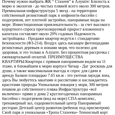
Почему нужно выбрать ЖК " Стахеев" в Алуште: Близость к
морю и экология - до чистых пляжей всего около 300 метров.
Премиальная инфраструктура 5 звезд - на территории
собственный реликтовый парк и инфинити-бассейн с
подогревом, нет плотной застройки, панорамные виды на
море. Инвестиционная привлекательность - за счет высокого
курортного спроса прогнозируемый прирост вложенного
капитала составляет около 20% годовых Надежность
застройщика - Продажи квартир ведутся с стандартами
безопасности (ФЗ-214). Воздух здесь насыщен фитонцидами
реликтовых деревьев и ионами моря, что полезно для
здоровья, и это только в Алуште. Без процентная рассрочка с
ежеквартальной оплатой. ПРЕИМУЩЕСТВА
КВАРТИРЫ:Квартира с прямым панорамным видом на 11
этаже, в ближайшем к морю корпусе Чатыр - Даг :роскошь для
души, а также максимальная выгода и спрос для сдачи в
аренду Балкон площадью 7.65 кв.м - это уютная лаундж зона,
здесь Вы любуетесь закатами и рассветами и наслаждаетесь
красотами природы Уникальная локация у моря, 300 метров
пешком до собственного пляжа Инфраструктура «всё
включено» прямо у дома 2 круглогодичных панорамных
бассейна с подогревом (вид на море) СПА-комплекс,
тренажерный зал, оздоровительный центр Панорамный
ресторан Детский центр развития (ребенок под присмотром)
Свой парк и уникальная «Тропа Стахеева» Теннисный корт