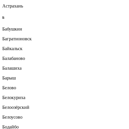
Астрахань
Б
Бабушкин
Багратионовск
Байкальск
Балабаново
Балашиха
Барыш
Белово
Белокуриха
Белоозёрский
Белоусово
Бодайбо