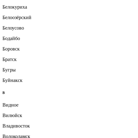
Белокуриха
Белоозёрский
Белоусово
Бодайбо
Боровск
Братск
Бугры
Буйнакск
В
Видное
Вилюйск
Владивосток
Волоколамск