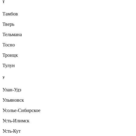
Т
Тамбов
Тверь
Тельмана
Тосно
Троицк
Тулун
У
Улан-Удэ
Ульяновск
Усолье-Сибирское
Усть-Илимск
Усть-Кут