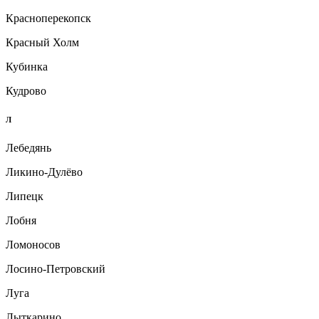
Красноперекопск
Красный Холм
Кубинка
Кудрово
Л
Лебедянь
Ликино-Дулёво
Липецк
Лобня
Ломоносов
Лосино-Петровский
Луга
Лыткарино