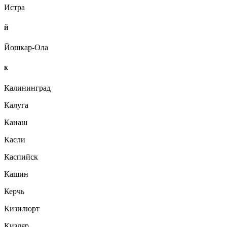
Истра
Й
Йошкар-Ола
К
Калининград
Калуга
Канаш
Касли
Каспийск
Кашин
Керчь
Кизилюрт
Кизляр