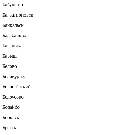
Бабушкин
Багратионовск
Байкальск
Балабаново
Балашиха
Барыш
Белово
Белокуриха
Белоозёрский
Белоусово
Бодайбо
Боровск
Братск