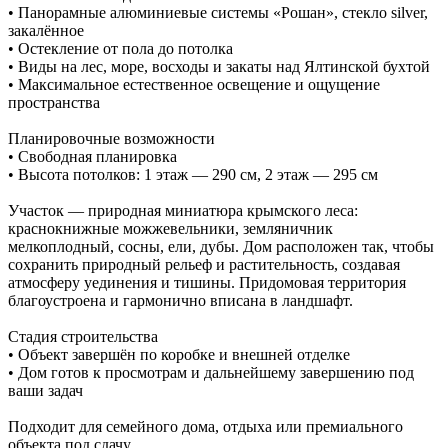
• Панорамные алюминиевые системы «Рошан», стекло silver,
закалённое
• Остекление от пола до потолка
• Виды на лес, море, восходы и закаты над Ялтинской бухтой
• Максимальное естественное освещение и ощущение
пространства
Планировочные возможности
• Свободная планировка
• Высота потолков: 1 этаж — 290 см, 2 этаж — 295 см
Участок — природная миниатюра крымского леса:
краснокнижные можжевельники, земляничник
мелкоплодный, сосны, ели, дубы. Дом расположен так, чтобы
сохранить природный рельеф и растительность, создавая
атмосферу уединения и тишины. Придомовая территория
благоустроена и гармонично вписана в ландшафт.
Стадия строительства
• Объект завершён по коробке и внешней отделке
• Дом готов к просмотрам и дальнейшему завершению под
ваши задач
Подходит для семейного дома, отдыха или премиального
объекта под сдачу