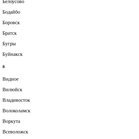
Белоусово
Бодайбо
Боровск
Братск
Бугры
Буйнакск
В
Видное
Вилюйск
Владивосток
Волоколамск
Воркута
Всеволожск