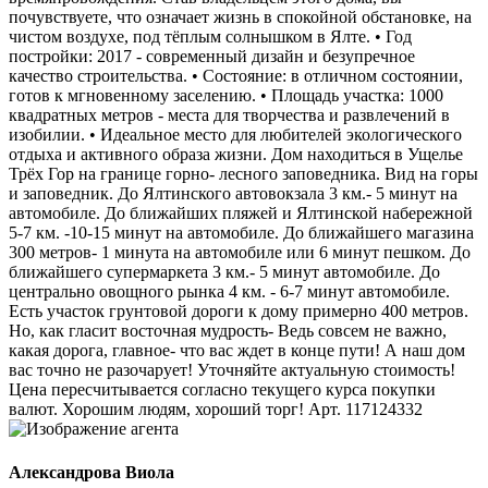
почувствуете, что означает жизнь в спокойной обстановке, на
чистом воздухе, под тёплым солнышком в Ялте. • Год
постройки: 2017 - современный дизайн и безупречное
качество строительства. • Состояние: в отличном состоянии,
готов к мгновенному заселению. • Площадь участка: 1000
квадратных метров - места для творчества и развлечений в
изобилии. • Идеальное место для любителей экологического
отдыха и активного образа жизни. Дом находиться в Ущелье
Трёх Гор на границе горно- лесного заповедника. Вид на горы
и заповедник. До Ялтинского автовокзала 3 км.- 5 минут на
автомобиле. До ближайших пляжей и Ялтинской набережной
5-7 км. -10-15 минут на автомобиле. До ближайшего магазина
300 метров- 1 минута на автомобиле или 6 минут пешком. До
ближайшего супермаркета 3 км.- 5 минут автомобиле. До
центрально овощного рынка 4 км. - 6-7 минут автомобиле.
Есть участок грунтовой дороги к дому примерно 400 метров.
Но, как гласит восточная мудрость- Ведь совсем не важно,
какая дорога, главное- что вас ждет в конце пути! А наш дом
вас точно не разочарует! Уточняйте актуальную стоимость!
Цена пересчитывается согласно текущего курса покупки
валют. Хорошим людям, хороший торг! Арт. 117124332
Александрова Виола