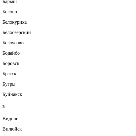
Барыш
Белово
Белокуриха
Белоозёрский
Белоусово
Бодайбо
Боровск
Братск
Бугры
Буйнакск
В
Видное
Вилюйск