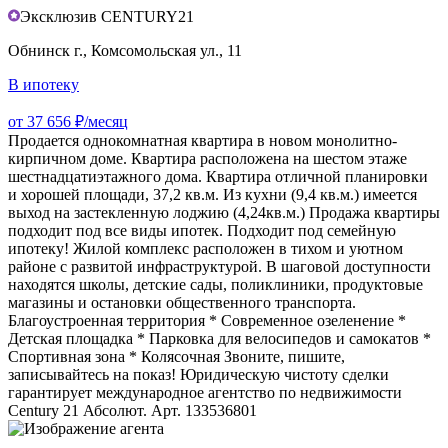
Эксклюзив CENTURY21
Обнинск г., Комсомольская ул., 11
В ипотеку
от 37 656 ₽/месяц
Продается однокомнатная квартира в новом монолитно-
кирпичном доме. Квартира расположена на шестом этаже
шестнадцатиэтажного дома. Квартира отличной планировки
и хорошей площади, 37,2 кв.м. Из кухни (9,4 кв.м.) имеется
выход на застекленную лоджию (4,24кв.м.) Продажа квартиры
подходит под все виды ипотек. Подходит под семейную
ипотеку! Жилой комплекс расположен в тихом и уютном
районе с развитой инфраструктурой. В шаговой доступности
находятся школы, детские сады, поликлиники, продуктовые
магазины и остановки общественного транспорта.
Благоустроенная территория * Современное озеленение *
Детская площадка * Парковка для велосипедов и самокатов *
Спортивная зона * Колясочная Звоните, пишите,
записывайтесь на показ! Юридическую чистоту сделки
гарантирует международное агентство по недвижимости
Сеntury 21 Абсолют. Арт. 133536801