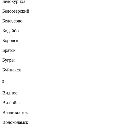
Белокуриха
Белоозёрский
Белоусово
Бодайбо
Боровск
Братск
Бугры
Буйнакск
В
Видное
Вилюйск
Владивосток
Волоколамск