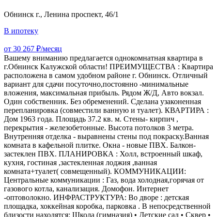
Обнинск г., Ленина проспект, 46/1
В ипотеку
от 30 267 ₽/месяц
Вашему вниманию предлагается однокомнатная квартира в
г.Обнинск Калужской области! ПРЕИМУЩЕСТВА : Квартира
расположена в самом удобном районе г. Обнинск. Отличный
вариант для сдачи посуточно,постоянно -минимальные
вложения, максимальная прибыль. Рядом Ж/Д, Авто вокзал.
Один собственник. Без обременений. Сделана узаконенная
перепланировка (совместили ванную и туалет). КВАРТИРА :
Дом 1963 года. Площадь 37.2 кв. м. Стены- кирпич ,
перекрытия - железобетонные. Высота потолков 3 метра.
Внутренняя отделка - выравнены стены под покраску.Ванная
комната в кафельной плитке. Окна - новые ПВХ. Балкон-
застеклен ПВХ. ПЛАНИРОВКА : Холл, встроенный шкаф,
кухня, гостиная ,застекленная лоджия ,ванная
комната+туалет( совмещенный). КОММУНИКАЦИИ:
Центральные коммуникации : Газ, вода холодная,горячая от
газового котла, канализация. Домофон. Интернет
-оптоволокно. ИНФРАСТРУКТУРА: Во дворе : детская
площадка, хоккейная коробка, парковка . В непосредственной
близости находятся: Школа (гимназия) • Детские сад • Сквер •