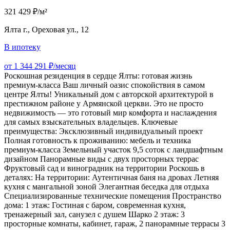
321 429 ₽/м²
Ялта г., Ореховая ул., 12
В ипотеку
от 1 344 291 ₽/месяц
Роскошная резиденция в сердце Ялты: готовая жизнь
премиум-класса Ваш личный оазис спокойствия в самом
центре Ялты! Уникальный дом с авторской архитектурой в
престижном районе у Армянской церкви. Это не просто
недвижимость — это готовый мир комфорта и наслаждения
для самых взыскательных владельцев. Ключевые
преимущества: Эксклюзивный индивидуальный проект
Полная готовность к проживанию: мебель и техника
премиум-класса Земельный участок 9,5 соток с ландшафтным
дизайном Панорамные виды с двух просторных террас
Фруктовый сад и виноградник на территории Роскошь в
деталях: На территории: Аутентичная баня на дровах Летняя
кухня с мангальной зоной Элегантная беседка для отдыха
Специализированные технические помещения Пространство
дома: 1 этаж: Гостиная с баром, современная кухня,
тренажерный зал, санузел с душем Шарко 2 этаж: 3
просторные комнаты, кабинет, гараж, 2 панорамные террасы 3