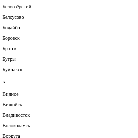
Белоозёрский
Белоусово
Бодайбо
Боровск
Братск
Бугры
Буйнакск
В
Видное
Вилюйск
Владивосток
Волоколамск
Воркута