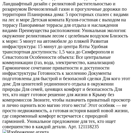
Ландшафтный дизайн с реликтовой растительностью и
розариумом Вечнозеленый газон и прогулочные дорожки по
территории Планировка дома: 5 просторных спален с видами
на лес и море Детская комната Кухня-гостиная с выходом на
террасу Панорамные террасы для отдыха и наслаждения
видами Преимущества расположения: Уникальная экология:
окружение реликтовым лесом с целебным воздухом Близость
к морю: 5 минут на автомобиле до пляжей Развитая
инфраструктура: 15 минут до центра Ялты Удобная
транспортная доступность: 1,5 часа до Симферополя и
Севастополя Особенности объекта: Все центральные
коммуникации (газ, вода, электричество, канализация)
Гармоничное сочетание приватности и доступности
инфраструктуры Готовность к заселению Документы
подготовлены для быстрой и безопасной сделки Для кого этот
дом: Для ценителей уединенного отдыха в окружении
природы Для семей, ценящих комфорт и безопасность Для
тех, кто ищет готовое решение для жизни в Крыму без
компромиссов Звоните, чтобы назначить приватный просмотр
и лично оценить всю магию этого места! Этот особняк — не
просто недвижимость, а готовая история вашей новой жизни,
где современный комфорт встречается с природной
гармонией. Уникальное предложение для тех, кто ищет
совершенство в каждой детали. Арт. 121118235