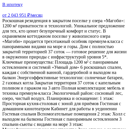
В ипотеку
от 2 043 951 ₽/месяц
Роскошная резиденция в закрытом поселке у озера «Магоби»:
1200 м² приватности и технологий. Уникальное предложение
для тех, кто ценит безупречный комфорт и статус. В
охраняемом коттеджном поселке у живописного озера
«Магоби» продается трехэтажный особняк премиум-класса с
панорамными видами на море и горы. Дом с полностью
закрытой территорией 37 соток — готовое решение для жизни
в окружении природы с инфраструктурой уровня 5*.
Ключевые преимущества: Площадь 1200 м² с панорамным
остеклением и системой «Умный дом» 6 роскошных спален,
каждая с собственной ванной, гардеробной и выходом на
балкон Энергоэффективные технологии: солнечные батареи,
2 газовых котла Закрытая территория 37 соток с капельным
поливом и гаражом на 3 авто Полная комплектация: мебель и
техника премиум-класса Экологичный район: сосновый лес,
озеро, чистый воздух. Планировка и оснащение: 1 этаж:
Просторная кухня-столовая с зоной для приёмов Гостиная с
домашним кинотеатром Кабинет для работы в уединении
Гостевая спальня Вспомогательные помещения 2 этаж: Холл с
выходом на балконы Гостиная с панорамным остеклением 3
спальни-сьюты с видами на море 3 этаж: