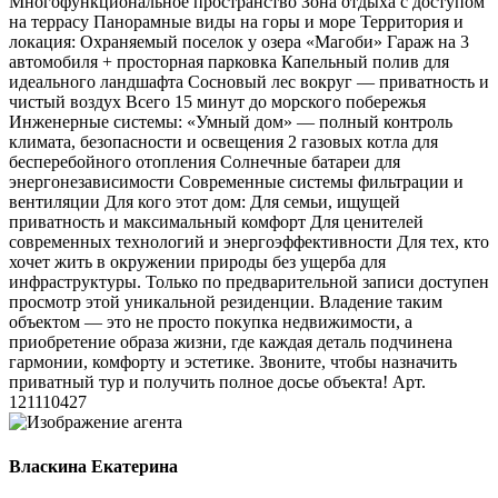
Многофункциональное пространство Зона отдыха с доступом
на террасу Панорамные виды на горы и море Территория и
локация: Охраняемый поселок у озера «Магоби» Гараж на 3
автомобиля + просторная парковка Капельный полив для
идеального ландшафта Сосновый лес вокруг — приватность и
чистый воздух Всего 15 минут до морского побережья ️
Инженерные системы: «Умный дом» — полный контроль
климата, безопасности и освещения 2 газовых котла для
бесперебойного отопления Солнечные батареи для
энергонезависимости Современные системы фильтрации и
вентиляции Для кого этот дом: Для семьи, ищущей
приватность и максимальный комфорт Для ценителей
современных технологий и энергоэффективности Для тех, кто
хочет жить в окружении природы без ущерба для
инфраструктуры. Только по предварительной записи доступен
просмотр этой уникальной резиденции. Владение таким
объектом — это не просто покупка недвижимости, а
приобретение образа жизни, где каждая деталь подчинена
гармонии, комфорту и эстетике. Звоните, чтобы назначить
приватный тур и получить полное досье объекта! Арт.
121110427
Власкина Екатерина