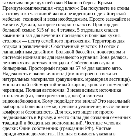
захватывающие дух пейзажи Южного берега Крыма.
Премиум-комплектация «под ключ»: Вы покупаете не стены,
а готовую к счастливой жизни резиденцию с дизайнерской
мебелью, техникой и всем необходимым. Просто заезжайте и
живите. Детали, которые говорят о классе: Простор для
большой семьи: 515 м² на 4 этажах, 5 отдельных спален,
каминный зал для вечерних посиделок и большая кухня-
столовая — центр семейного притяжения. Территория для
отдыха и развлечений: Собственный участок 10 соток с
ландшафтным дизайном. Большой бассейн с подогревом и
системой ионизации для идеального купания. Зона релакса,
летняя кухня, детская площадка. Собственная сауна и
бильярдная. Просторный гараж на 57 м² для вашего авто.
Надежность и экологичность: Дом построен на века из
натуральных материалов (ракушечник, мраморная лестница),
монолитный сейсмоустойчивый каркас, кровля из немецкой
черепицы. Полная автономия: 3 независимых источника
отопления (газ, электричество, дрова) и система
видеонаблюдения. Кому подойдет эта вилла? Это идеальный
выбор для большой семьи, ценящей уединение, высочайший
комфорт и безопасность. Для тех, кто ищет не просто
недвижимость в Крыму, а место силы для создания семейных
традиций и бесценных воспоминаний. Честные условия
сделки: Один собственник (гражданин РФ). Чистые
юридические документы. Полная стоимость указана в