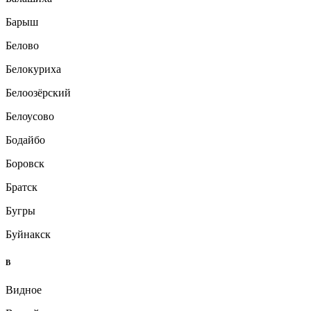
Барыш
Белово
Белокуриха
Белоозёрский
Белоусово
Бодайбо
Боровск
Братск
Бугры
Буйнакск
В
Видное