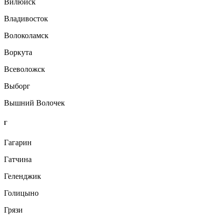
Вилюйск
Владивосток
Волоколамск
Воркута
Всеволожск
Выборг
Вышний Волочек
Г
Гагарин
Гатчина
Геленджик
Голицыно
Грязи