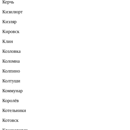
Керчь
Кизилюрт
Кизляр
Кировск
Клин
Козловка
Коломна
Колпино
Колтуши
Коммунар
Королёв
Котельники
Котовск