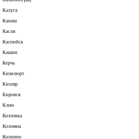
Калуга
Канаш
Касли
Каспийск
Кашин
Керчь
Кизилюрт
Кизляр
Кировск
Клин
Козловка
Коломна
Колпино