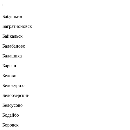
Б
Бабушкин
Багратионовск
Байкальск
Балабаново
Балашиха
Барыш
Белово
Белокуриха
Белоозёрский
Белоусово
Бодайбо
Боровск